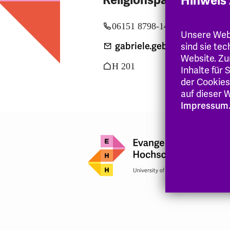
Religionspädagogik M.
Hinweis 
06151 8798-147
Unsere Webs
gabriele.gebhardt
@eh-hes
sind sie te
Website. Zu
H 201
Inhalte für
der Cookies
auf dieser W
Impressum