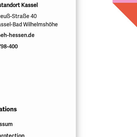
standort Kassel
euß-Straße 40
assel-Bad Wilhelmshöhe
eh-hessen.de
798-400
ations
essum
protection