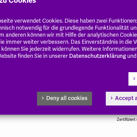
A.
zu Cookies
eite verwendet Cookies. Diese haben zwei Funktionen
sen
.de
chnisch notwendig für die grundlegende Funktionalität u
m anderen können wir mit Hilfe der analytischen Cooki
 Sie immer weiter verbessern. Das Einverständnis in die
 können Sie jederzeit widerrufen. Weitere Informatione
ebsite finden Sie in unserer
Datenschutzerklärung
und
.
Follow us!
Deny all cookies
Accept a
Instagram
Youtube
Zertifiziert