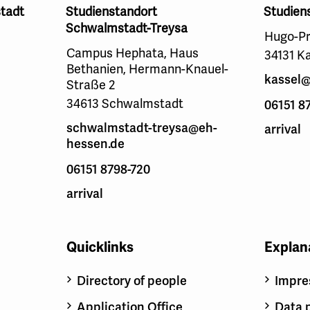
tadt
Studienstandort
Studien
Schwalmstadt-Treysa
Hugo-Pr
Campus Hephata, Haus
34131 K
Bethanien, Hermann-Knauel-
kassel@
Straße 2
34613 Schwalmstadt
06151 8
schwalmstadt-treysa@eh-
arrival
hessen.de
06151 8798-720
arrival
Quicklinks
Explan
Directory of people
Impr
Application Office
Data 