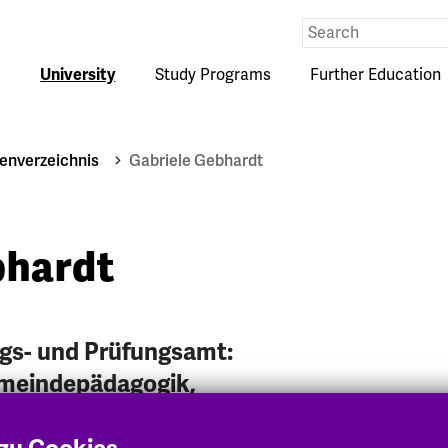
Eingabe
Suche
University
Study Programs
Further Education
enverzeichnis
Gabriele Gebhardt
bhardt
gs- und Prüfungsamt:
emeindepädagogik,
tung der EKHN (Modul 16),