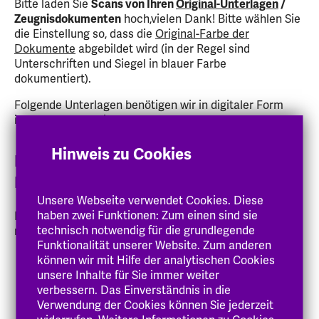
Bitte laden Sie
Scans von Ihren
Original-Unterlagen
/
Zeugnisdokumenten
hoch,vielen Dank! Bitte wählen Sie
die Einstellung so, dass die
Original-Farbe der
Dokumente
abgebildet wird (in der Regel sind
Unterschriften und Siegel in blauer Farbe
dokumentiert).
Folgende Unterlagen benötigen wir in digitaler Form
innerhalb der Onlinebewerbung:
Hinweis zu Cookies
Bewerbungen für
Bachelorstudiengänge:
Unsere Webseite verwendet Cookies. Diese
haben zwei Funktionen: Zum einen sind sie
Folgende Unterlagen sind für eine Bewerbung
technisch notwendig für die grundlegende
notwendig:
Funktionalität unserer Website. Zum anderen
Lebenslauf
und
können wir mit Hilfe der analytischen Cookies
unsere Inhalte für Sie immer weiter
Hochschulzugangsberechtigung:
Scan vom
verbessern. Das Einverständnis in die
Originalzeugnis: Abschlusszeugnis mit Notenlisten
Verwendung der Cookies können Sie jederzeit
oder aktuelles Zwischenzeugnis, falls das