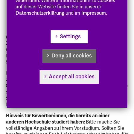
widerrufen. Weitere Informationen zu Cookies
Abschlusszeugnis noch nicht ausgestellt wurde.
auf dieser Website finden Sie in unserer
Sollte im Zwischenzeugnis keine Note ausgewiesen
Datenschutzerklärung
und im
Impressum.
sein, geben Sie diese bitte an, wir prüfen sie im
Bewertungsverfahren nach.
Settings
(Bitte laden Sie alle Seiten des Zeugnisses / der
Zeugnisunterlagen oder des Zwischenzeugnisses hoch
und achten Sie darauf, dass alle Informationen wie
Deny all cookies
Name der Schule / Einrichtung, Unterschrift, Datum und
Siegel auf dem Dokument sichtbar sind.)
Falls ein Abschlusszeugnis keine Gütigkeit für Hessen
Accept all cookies
aufweist, ist eine
Gleichstellung durch das Staatliche
Schulamt Darmstadt
notwendig. Sollte dies erforderlich
sein, laden Sie das Schreiben des Staatlichen
Schulamtes bitte zusätzlich in der Rubrik
Hochschuzlzugangsberechtigung hoch.
Hinweis für Bewerber:innen, die bereits an einer
anderen Hochschule studiert haben:
Bitte mache Sie
vollständige Angaben zu Ihrem Vorstudium. Sollten Sie