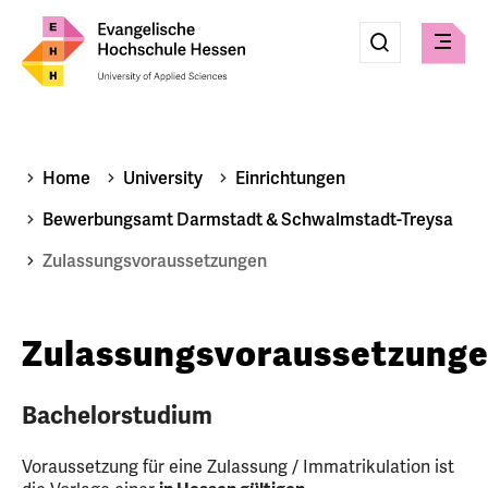
Eingabe
Suche
Suche
Check
absenden
Home
University
Einrichtungen
Bewerbungsamt Darmstadt & Schwalmstadt-Treysa
Zulassungsvoraussetzungen
Zulassungsvoraussetzung
Bachelorstudium
Voraussetzung für eine Zulassung / Immatrikulation ist