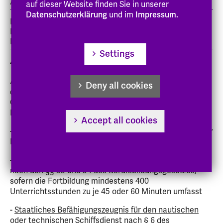
Abschlussprüfung an Fachoberschulen)
auf dieser Website finden Sie in unserer
Datenschutzerklärung
und im
Impressum.
Fachhochschulreifezeugnis, z.B. ausgestellt von einer
Fachschule nach dem Erwerb von Zusatzprüfungen zum
Erlangen der Fachhochschulreife, etc.
Settings
4. Hochschulzugang über eine berufliche Qualifikation
Auf Basis des § 60 des Hess. Hochschulgesetzes und
Deny all cookies
der Verordnung über den Hochschulzugang beruflich
Qualifizierter stellen folgende Ausbildungen eine
Hochschulzugangsberechtigung dar:
Accept all cookies
-
Meisterbrief im Handwerk
nach den §§ 45 oder 51a der
Handwerksordnung
-
Fortbildungsabschluss,
für die Prüfungsregelungen
nach den §§ 53 und 54 des Berufsbildungsgesetzes,
sofern die Fortbildung mindestens 400
Unterrichtsstunden zu je 45 oder 60 Minuten umfasst
-
Staatliches Befähigungszeugnis für den nautischen
oder technischen Schiffsdienst
nach § 6 des