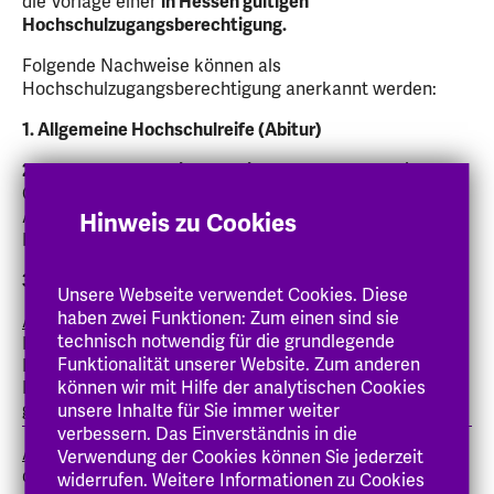
die Vorlage einer
in Hessen gültigen
Hochschulzugangsberechtigung.
Folgende Nachweise können als
Hochschulzugangsberechtigung anerkannt werden:
1. Allgemeine Hochschulreife (Abitur)
2. Fachhochschulreifezeugnis,
ausgestellt von einem
Gymnasium nach Absolvierung der Praxiszeit im
Anschluss an den Schulischen Teil der
Hinweis zu Cookies
Fachhochschulreife
3. Hochschulzugang über eine Fachschulausbildung
Unsere Webseite verwendet Cookies. Diese
haben zwei Funktionen: Zum einen sind sie
Abschluss einer Fachschule
(entsprechend der
technisch notwendig für die grundlegende
Rahmenvereinbarung über Fachschulen (Beschluss der
Funktionalität unserer Website. Zum anderen
Kultusministerkonferenz vom 7. November 2002 in der
Fassung des Beschlusses vom 25.06.2015, in der jeweils
können wir mit Hilfe der analytischen Cookies
geltenden Fassung)
unsere Inhalte für Sie immer weiter
verbessern. Das Einverständnis in die
Abschlusszeugnis einer Fachoberschule
(entsprechend
Verwendung der Cookies können Sie jederzeit
der Verordnung über die Ausbildung und
widerrufen. Weitere Informationen zu Cookies