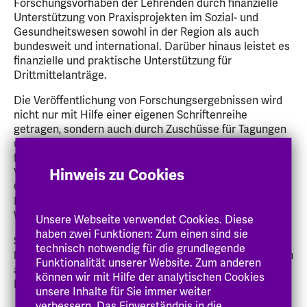
Forschungsvorhaben der Lehrenden durch finanzielle
Unterstützung von Praxisprojekten im Sozial- und
Gesundheitswesen sowohl in der Region als auch
bundesweit und international. Darüber hinaus leistet es
finanzielle und praktische Unterstützung für
Drittmittelanträge.
Die Veröffentlichung von Forschungsergebnissen wird
nicht nur mit Hilfe einer eigenen Schriftenreihe
getragen, sondern auch durch Zuschüsse für Tagungen
und Publikationsvorhaben. Das Forschungszentrum
fördert die rege Forschungskultur durch regelmäßige
Veranstaltungen. Deren Ergebnisse macht es durch
Hinweis zu Cookies
Öffentlichkeits- und Netzwerkarbeit auch anderen
Hochschulen sowie städtischen und freien Trägern der
Wohlfahrt in der Region und darüber hinaus bekannt.
Unsere Webseite verwendet Cookies. Diese
haben zwei Funktionen: Zum einen sind sie
Studierende können sich an Forschungsvorhaben
technisch notwendig für die grundlegende
beteiligen, sowohl in Lehr- und Lernforschungsprojekten
Funktionalität unserer Website. Zum anderen
als auch als studentische Hilfskräfte in
können wir mit Hilfe der analytischen Cookies
Forschungsprojekten.
unsere Inhalte für Sie immer weiter
verbessern. Das Einverständnis in die