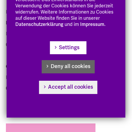
Verwendung der Cookies können Sie jederzeit
Kontaktieren Sie uns gerne!
widerrufen. Weitere Informationen zu Cookies
auf dieser Website finden Sie in unserer
Miriam Eicke
Datenschutzerklärung
und im
Impressum.
Referentin für Forschungsförderung
06151 8798-476
Settings
forschung@eh-darmstadt.de
Deny all cookies
Celina Bischoff
Referentin für Transfer und Nachhaltigkeit
Accept all cookies
06151 8798-475
celina.bischoff
@eh-darmstadt
.de