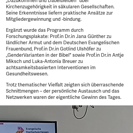
„Dazukommen und Dabeibleiben" über
Kirchenzugehörigkeit in säkularen Gesellschaften.
Seine Erkenntnisse liefern praktische Ansätze zur
Mitgliedergewinnung und -bindung.
Ergänzt wurde das Programm durch
Forschungsplakate: Prof.in Dr.in Jana Günther zu
ländlicher Armut und dem Deutschen Evangelischen
Frauenbund, Prof.in Dr.in Gotlind Ulshöfer zu
„GenderVarianten in der Bibel" sowie Prof.in Dr.in Antje
Miksch und Luka-Antonia Breuer zu
achtsamkeitsbasierten Interventionen im
Gesundheitswesen.
Trotz thematischer Vielfalt zeigten sich überraschende
Schnittmengen – der persönliche Austausch und das
Netzwerken waren der eigentliche Gewinn des Tages.
4
Slider
Bild
Bilder
mit
1
4
von
Bildern,
4