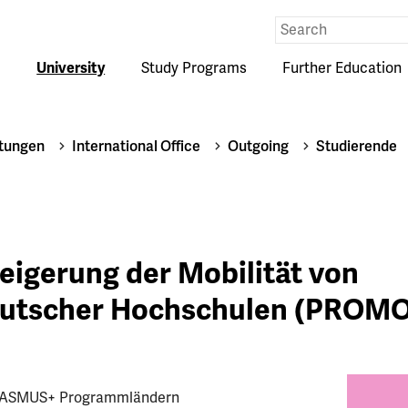
Eingabe
Suche
University
Study Programs
Further Education
htungen
International Office
Outgoing
Studierende
eigerung der Mobilität von
eutscher Hochschulen (PROM
ERASMUS+ Programmländern