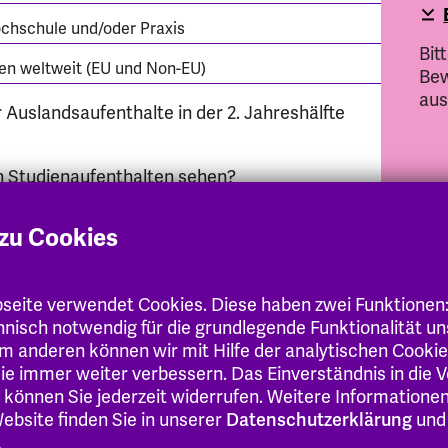
chschule und/oder Praxis
Bit
en weltweit (EU und Non-EU)
Bew
aus
r Auslandsaufenthalte in der 2. Jahreshälfte
on Studienaufenthalten sehen?
et Ihr spannende Erfahrungsberichte
Be
zu Cookies
en Sie sich die
PROMOS Reportage
an, um
S bewegt!
Ver
Jah
der Mobilität von Studierenden deutscher
eite verwendet Cookies. Diese haben zwei Funktionen
De
s Mitteln des Bundesminsteriums für Bildung
chnisch notwendig für die grundlegende Funktionalität u
 wird, hat zum Ziel, die Mobilität von
m anderen können wir mit Hilfe der analytischen Cooki
15
chulen zu erhöhen.
 Sie immer weiter verbessern. Das Einverständnis in die
Jah
 können Sie jederzeit widerrufen. Weitere Informatione
Jun
EHD Studierende, deren Auslandsvorhaben
ebsite finden Sie in unserer
Datenschutzerklärung
und
h nicht innerhalb des ERASMUS+ Programms
.