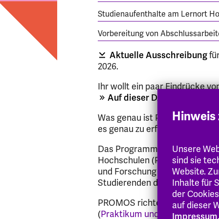
Studienaufenthalte am Lernort Ho
Vorbereitung von Abschlussarbeit
Aktuelle Ausschreibung
fü
2026.
Ihr wollt ein paar Eindrücke v
Auf dieser DAAD-Seite find
Hinweis 
Was genau ist PROMOS? Schau
es genau zu erfahren. PROMO
Das Programm zur Steigerung 
Unsere Webs
Hochschulen (PROMOS), das au
sind sie te
und Forschung (BMBF) gefördert
Website. Zu
Studierenden deutscher Hochs
Inhalte für
der Cookies
PROMOS richtet sich an alle 
auf dieser W
(
Praktikum und Studium
) sic
Impressum