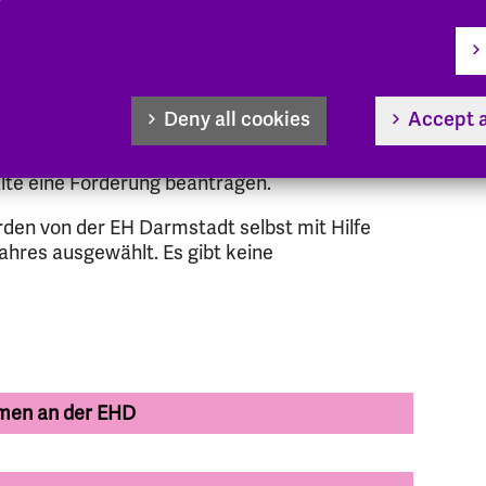
nd, Liechtenstein, ehemalige Republik
 und die dazugehörigen überseeischen
 die Schweiz und Großbritannien nicht mehr am
, können Praxis- und Studienaufenthalte
Deny all cookies
Accept a
ung von
Abschlussarbeiten
ins Ausland gehen,
lte eine Förderung beantragen.
en von der EH Darmstadt selbst mit Hilfe
ahres ausgewählt. Es gibt keine
men an der EHD