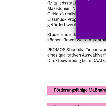
(Mitgliedsstaaten der EU, Isla
Mazedonien, Norwegen, Türkei
Gebiete) realisieren lässt. Da
Erasmus+ Programm teilnehmen
gefördert werden.
Studierende, die zur Vorbereit
können für weltweite Aufentha
PROMOS Stipendiat*innen werd
eines qualitativen Auswahlverf
Direktbewerbung beim DAAD.
Förderungsfähige Maßnah