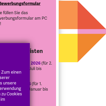
Bewerbungsformular
te füllen Sie das
erbungsformular am PC
!
werbungsfristen
längert: 31. Mai 2026
(für 2.
reshälfte 2026: Juli bis
: Zum einen
zember)
nserer
es unsere
. November 2026
(für 1.
 Verwendung
reshälfte 2027: Januar bis
n zu Cookies
i)
 im
Flyer