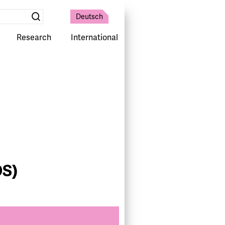
Deutsch
Suche
absenden
Research
International
OS)