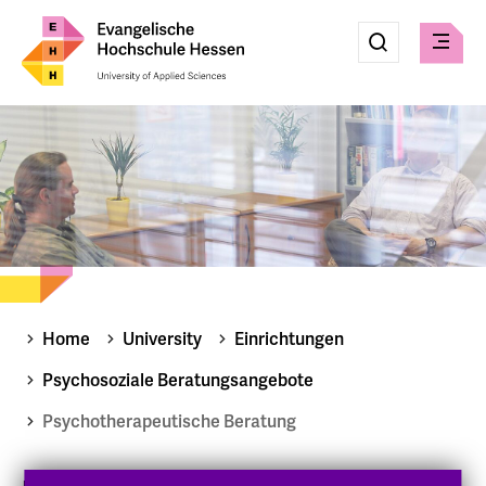
Eingabe
Suche
Suche
Check
absenden
Home
University
Einrichtungen
Psychosoziale Beratungsangebote
Psychotherapeutische Beratung