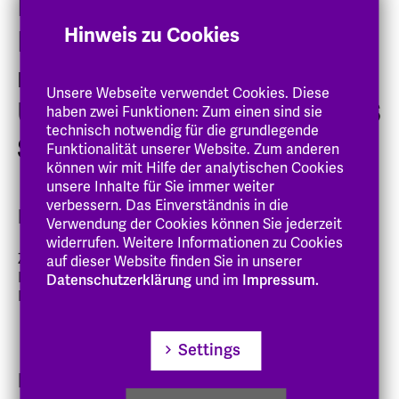
Psychotherapeutische
Hinweis zu Cookies
Beratung für Studierende
mit freundlicher
Unsere Webseite verwendet Cookies. Diese
Unterstützung der CARLS
haben zwei Funktionen: Zum einen sind sie
technisch notwendig für die grundlegende
STIFTUNG
Funktionalität unserer Website. Zum anderen
können wir mit Hilfe der analytischen Cookies
unsere Inhalte für Sie immer weiter
verbessern. Das Einverständnis in die
Einzelberatung
Verwendung der Cookies können Sie jederzeit
widerrufen. Weitere Informationen zu Cookies
Ziele einer Einzelberatung sind die Beratung, eine
auf dieser Website finden Sie in unserer
Krisenintervention oder die Klärung der Frage ob eine
Datenschutzerklärung
und im
Impressum.
Psychotherapie indiziert und empfehlenswert ist
Settings
Die Psychotherapeutische Beratung