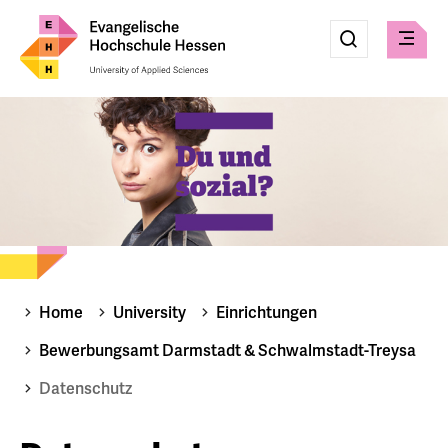
Eingabe
Suche
Suche
Check
absenden
Home
University
Einrichtungen
Bewerbungsamt Darmstadt & Schwalmstadt-Treysa
Datenschutz