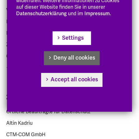
widerrufen. Weitere Informationen zu Cookies
auf dieser Website finden Sie in unserer
Verantwortlich gemäß Art. 4 Nr. 9 DSG-EKD:
Datenschutzerklärung
und im
Impressum.
Evangelische Hochschule Darmstadt
Der Präsident
Settings
Zweifalltorweg 12
64283 Darmstadt
Deny all cookies
+49(0)6151/8798-0
praesidialamt
@eh-darmstadt
.de
Accept all cookies
2. Datenschutzbeauftragte
Örtliche Beauftragte für Datenschutz
Altin Kadriu
CTM-COM GmbH