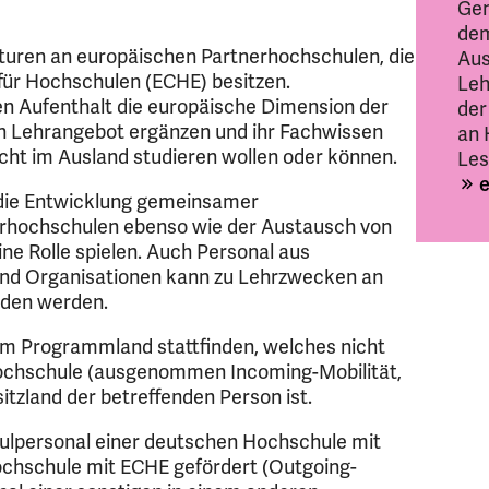
Gen
dem
ren an europäischen Partnerhochschulen, die
Aus
für Hochschulen (ECHE) besitzen.
Leh
en Aufenthalt die europäische Dimension der
der
n Lehrangebot ergänzen und ihr Fachwissen
an 
icht im Ausland studieren wollen oder können.
Les
 die Entwicklung gemeinsamer
rhochschulen ebenso wie der Austausch von
ne Rolle spielen. Auch Personal aus
nd Organisationen kann zu Lehrzwecken an
aden werden.
em Programmland stattfinden, welches nicht
ochschule (ausgenommen Incoming-Mobilität,
itzland der betreffenden Person ist.
lpersonal einer deutschen Hochschule mit
hschule mit ECHE gefördert (Outgoing-