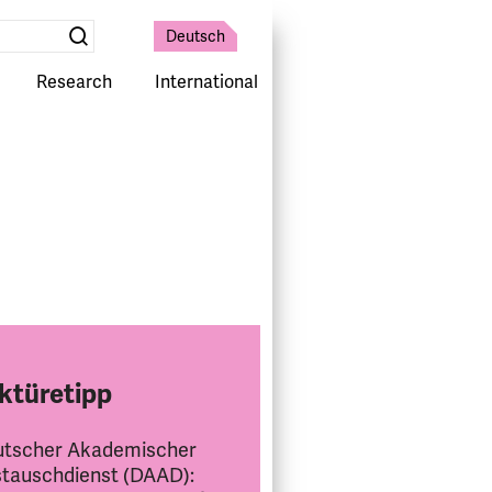
Deutsch
Suche
absenden
Research
International
ktüretipp
tscher Akademischer
tauschdienst (DAAD):