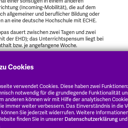
nal einer sonstigen in einem anderen
chtung (Incoming-Mobilität), die auf dem
ch allgemeiner und beruflicher Bildung oder
en an eine deutsche Hochschule mit ECHE.
opas dauert zwischen zwei Tagen und zwei
t der EHD); das Unterrichtspensum liegt bei
thalt bzw. je angefangene Woche.
ördert werden:
zu Cookies
 mit vertraglichem Verhältnis zur Hochschule
eite verwendet Cookies. Diese haben zwei Funktionen
nen
chnisch notwendig für die grundlegende Funktionalität u
m anderen können wir mit Hilfe der analytischen Cooki
 Sie immer weiter verbessern. Das Einverständnis in die
 können Sie jederzeit widerrufen. Weitere Informatione
ebsite finden Sie in unserer
Datenschutzerklärung
und
.