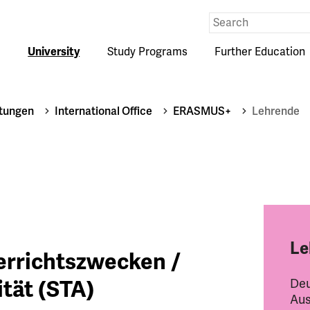
Eingabe
Suche
University
Study Programs
Further Education
htungen
International Office
ERASMUS+
Lehrende
Le
errichtszwecken /
tät (STA)
Deu
Aus