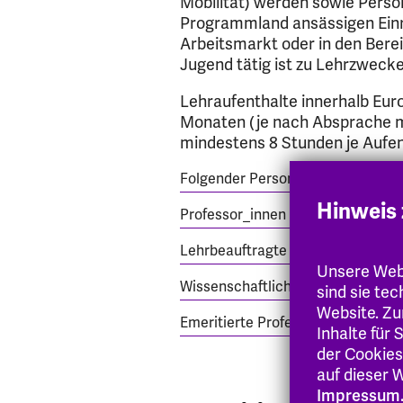
Mobilität) werden sowie Perso
Programmland ansässigen Einri
Arbeitsmarkt oder in den Berei
Jugend tätig ist zu Lehrzweck
Lehraufenthalte innerhalb Eur
Monaten (je nach Absprache mi
mindestens 8 Stunden je Aufen
Folgender Personenkreis kann gef
Hinweis 
Professor_innen und Dozent_innen
Lehrbeauftragte
Unsere Webs
Wissenschaftliche Mitarbeiter_in
sind sie te
Website. Zu
Emeritierte Professor_innen
Inhalte für
der Cookies
auf dieser W
Impressum