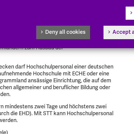
t- und
zwecken (STT)
Deny all cookies
Accept a
und Weiterbildungsmaßnahmen von
mmländern zum Ausbau der
wecken darf Hochschulpersonal einer deutschen
 aufnehmende Hochschule mit ECHE oder eine
grammland ansässige Einrichtung, die auf dem
chen allgemeiner und beruflicher Bildung oder
rden.
rn mindestens zwei Tage und höchstens zwei
urch die EHD). Mit STT kann Hochschulpersonal
 werden.
ele)