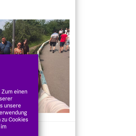
: Zum einen
nserer
es unsere
 Verwendung
n zu Cookies
 im