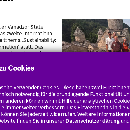
n der Vanadzor State
as zweite International
itthema „Sustainability:
rmation“ statt. Das
wurde im Rahmen des
chaften gefördert und
tate University (VSU),
zu Cookies
Hochschule Hessen (EHH)
 and Arts Uzhhorod,
eite verwendet Cookies. Diese haben zwei Funktionen
chnisch notwendig für die grundlegende Funktionalität u
m anderen können wir mit Hilfe der analytischen Cooki
 Sie immer weiter verbessern. Das Einverständnis in die
 können Sie jederzeit widerrufen. Weitere Informatione
ebsite finden Sie in unserer
Datenschutzerklärung
und
.