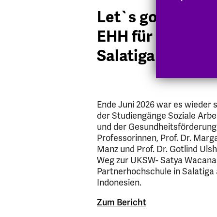
Let`s go Indone
EHH für zwei Wo
Salatiga
Ende Juni 2026 war es wieder 
der Studiengänge Soziale Arb
und der Gesundheitsförderung 
Professorinnen, Prof. Dr. Marga
Manz und Prof. Dr. Gotlind Uls
Weg zur UKSW- Satya Wacana C
Partnerhochschule in Salatiga a
Indonesien.
Zum Bericht