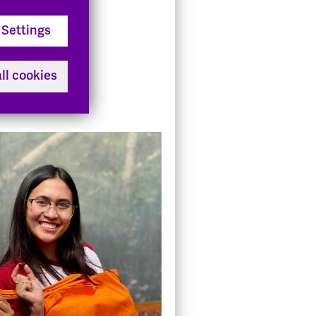
 der
Settings
e in
ll cookies