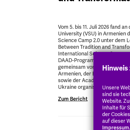
Vom 5. bis 11. Juli 2026 fand a
University (VSU) in Armenien d
Science Camp 2.0 unter dem Le
Between Tradition and Transfo
International Science Camp 
DAAD-Programms Ostpartners
gemeinsam von der Vanadzor S
Hinweis 
Armenien, der Evangelischen 
sowie der Academy of Culture
Ukraine organisiert.
Unsere Webs
sind sie te
Zum Bericht
Website. Zu
Inhalte für
der Cookies
auf dieser W
Impressum