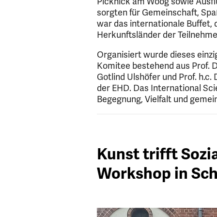
Picknick am Woog sowie Ausfl
sorgten für Gemeinschaft, Spaß
war das internationale Buffet, d
Herkunftsländer der Teilnehm
Organisiert wurde dieses einz
Komitee bestehend aus Prof. Dr. 
Gotlind Ulshöfer und Prof. h.c.
der EHD. Das International Sc
Begegnung, Vielfalt und gemei
Kunst trifft Sozi
Workshop in Sc
4
Slider
Bild