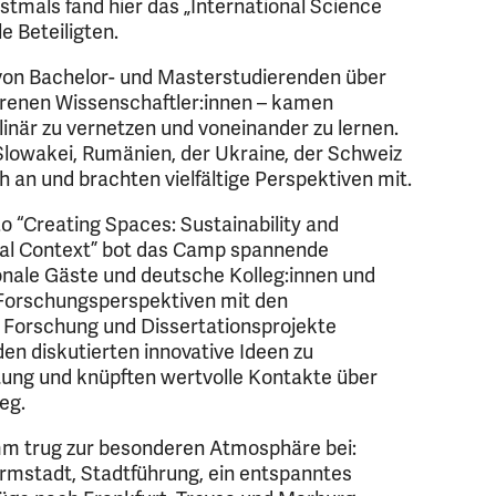
stmals fand hier das „International Science
e Beteiligten.
von Bachelor- und Masterstudierenden über
hrenen Wissenschaftler:innen – kamen
inär zu vernetzen und voneinander zu lernen.
Slowakei, Rumänien, der Ukraine, der Schweiz
 an und brachten vielfältige Perspektiven mit.
o “Creating Spaces: Sustainability and
onal Context” bot das Camp spannende
onale Gäste und deutsche Kolleg:innen und
 Forschungsperspektiven mit den
e Forschung und Dissertationsprojekte
en diskutierten innovative Ideen zu
ung und knüpften wertvolle Kontakte über
eg.
m trug zur besonderen Atmosphäre bei:
stadt, Stadtführung, ein entspanntes