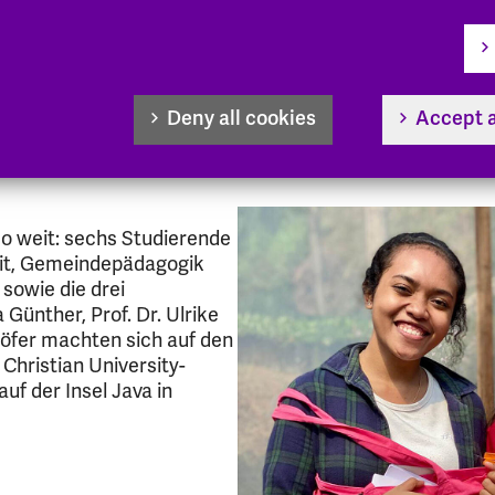
sia: Studierende und Lehrende
chen an der Partnerhochschul
Deny all cookies
Accept a
so weit: sechs Studierende
eit, Gemeindepädagogik
sowie die drei
 Günther, Prof. Dr. Ulrike
höfer machten sich auf den
hristian University-
uf der Insel Java in