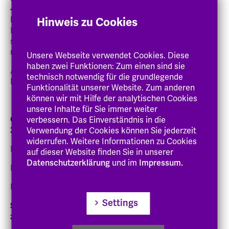
47.000 Medien aus den Bereichen Theologie, Soziologie,
Psychologie, Pädagogik, Politik, Recht, Ökonomie,
Hinweis zu Cookies
Medizin und Pflegewissenschaft auf. Im Online-Katalog
sind alle vorhandenen Titel nachgewiesen und
recherchierbar.
Unsere Webseite verwendet Cookies. Diese
haben zwei Funktionen: Zum einen sind sie
Am Studienstandort Hephata sind weitere
ca. 50.000
technisch notwendig für die grundlegende
Medien verfügbar.
Funktionalität unserer Website. Zum anderen
können wir mit Hilfe der analytischen Cookies
unsere Inhalte für Sie immer weiter
Öffnungszeiten in der vorlesungsfreien Zeit (20.7. bis
verbessern. Das Einverständnis in die
2.10.26)
Verwendung der Cookies können Sie jederzeit
widerrufen. Weitere Informationen zu Cookies
Montag und Dienstag: 10:00 bis 14:00 Uhr
auf dieser Website finden Sie in unserer
Datenschutzerklärung
und im
Impressum.
Mittwoch: 12:00 bis 17:00 Uhr
Donnerstag und Freitag: 10:00 bis 14:00 Uhr
Settings
Servicezeiten (alle bibliothekarischen Dienste stehen
zur Verfügung)