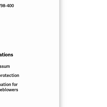
798-400
ations
essum
protection
ation for
leblowers