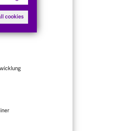
ll cookies
hschule
twicklung
einer