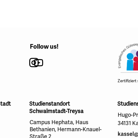
Follow us!
Instagram
Youtube
Zertifiziert
tadt
Studienstandort
Studien
Schwalmstadt-Treysa
Hugo-Pr
Campus Hephata, Haus
34131 K
Bethanien, Hermann-Knauel-
kassel@
Straße 2