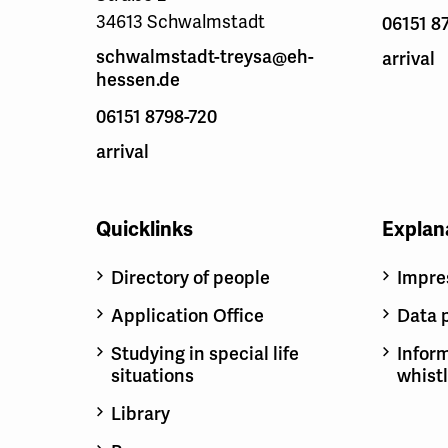
34613 Schwalmstadt
06151 8
schwalmstadt-treysa@eh-
arrival
hessen.de
06151 8798-720
arrival
Quicklinks
Explan
Directory of people
Impr
Application Office
Data 
Studying in special life
Inform
situations
whist
Library