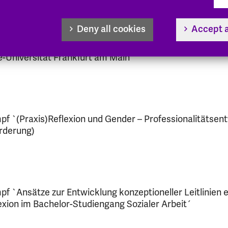
Deny all cookies
Accept a
aktische Studiensemester: Verhandlungen zwischen Hoc
e-Universität Frankfurt am Main
impf `(Praxis)Reflexion und Gender – Professionalitätsen
örderung)
mpf `Ansätze zur Entwicklung konzeptioneller Leitlinien 
xion im Bachelor-Studiengang Sozialer Arbeit´