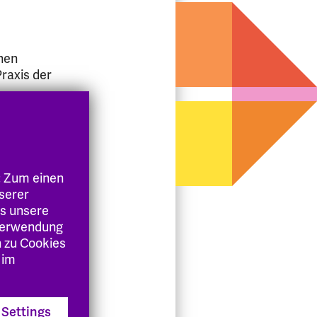
nen
raxis der
tive
: Zum einen
eit
nserer
es unsere
 Verwendung
n zu Cookies
 im
issen):
Settings