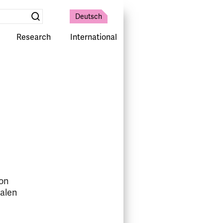
Deutsch
Suche
absenden
Research
International
von
ialen