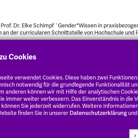
rof. Dr. Elke Schimpf `Gender*Wissen in praxisbezoge
an der curricularen Schnittstelle von Hochschule und P
zu Cookies
rof. Dr. Elke Schimpf `Gender-Macht-Wissen: Koopera
eite verwendet Cookies. Diese haben zwei Funktionen
chschule und professioneller Praxis in der Sozialen Arb
chnisch notwendig für die grundlegende Funktionalität u
m anderen können wir mit Hilfe der analytischen Cooki
 Sie immer weiter verbessern. Das Einverständnis in die
 können Sie jederzeit widerrufen. Weitere Informatione
ebsite finden Sie in unserer
Datenschutzerklärung
und
.
of. Dr. Elke Schimpf `(Praxis)Anleitung und Gender(W
 Positionierungen im Berufsfeld der Sozialen Arbeit