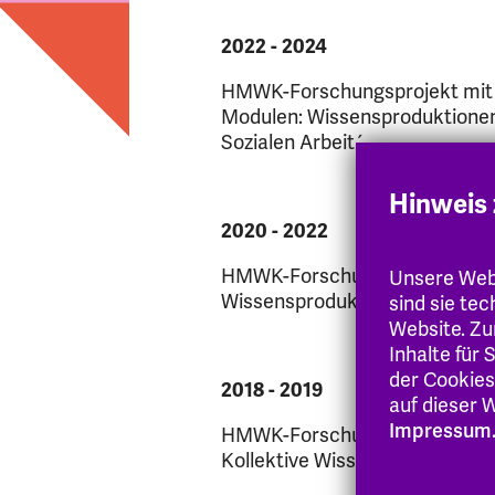
2022 - 2024
HMWK-Forschungsprojekt mit P
Modulen: Wissensproduktionen 
Sozialen Arbeit´
Hinweis 
2020 - 2022
HMWK-Forschungsprojekt mit P
Unsere Webs
Wissensproduktion zwischen Ho
sind sie te
Website. Zu
Inhalte für
der Cookies
2018 - 2019
auf dieser W
Impressum
HMWK-Forschungsprojekt mit Pr
Kollektive Wissensbestände und