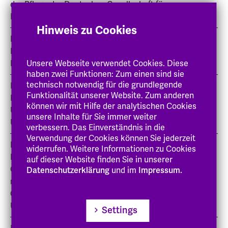
der Pflege der Deutschen Gesellschaft für
Medizinische Informatik
Hinweis zu Cookies
Psychometrische Tests von
ForschungsinstrumentenFachhochschule für
Unsere Webseite verwendet Cookies. Diese
Krankenpflege in Kopenhagen.
haben zwei Funktionen: Zum einen sind sie
technisch notwendig für die grundlegende
Masterstudiengang Pflegewissenschaft.Das Dänische
Funktionalität unserer Website. Zum anderen
Institut für Gesundheits- und Pflegeforschung und die
können wir mit Hilfe der analytischen Cookies
Universität Middlesex, UK, unter Einbeziehung der
unsere Inhalte für Sie immer weiter
Universität Kopenhagen.
verbessern. Das Einverständnis in die
Verwendung der Cookies können Sie jederzeit
Klinische Entscheidungstheorie und klinische
widerrufen. Weitere Informationen zu Cookies
Forschungsmethodologie.Das Dänische Institut für
auf dieser Website finden Sie in unserer
Gesundheits- und Pflegeforschung in Zusammenarbeit
Datenschutzerklärung
und im
Impressum.
mit der Abteilung für Medizinische Philosophie der
Gesundheitswissenschaftlichen Fakultät der
Universität Kopenhagen.
Settings