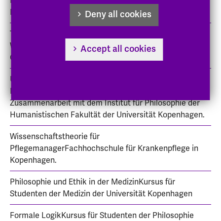
Masterstudiengang für Gesundheits- und
PflegeinformatikUniversität Aalborg
Deny all cookies
Theoriekritik für ManagerFachhochschule für
Wirtschaft, Kopenhagen, Abteilung für Informatik und
Accept all cookies
Ökonomiesteuerung.
Universität: Grundkurs in PhilosophieDas Dänische
Institut für Gesundheits- und Pflegeforschung in
Zusammenarbeit mit dem Institut für Philosophie der
Humanistischen Fakultät der Universität Kopenhagen.
Wissenschaftstheorie für
PflegemanagerFachhochschule für Krankenpflege in
Kopenhagen.
Philosophie und Ethik in der MedizinKursus für
Studenten der Medizin der Universität Kopenhagen
Formale LogikKursus für Studenten der Philosophie