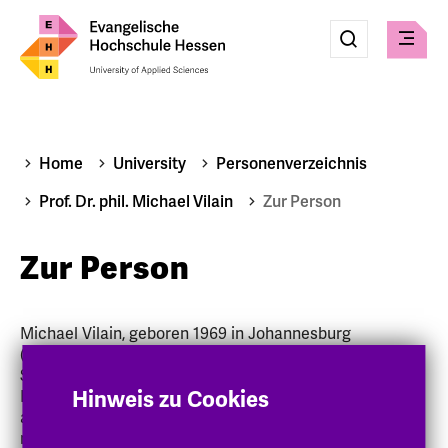
Eingabe
Suche
Suche
Check
absenden
Home
University
Personenverzeichnis
Prof. Dr. phil. Michael Vilain
Zur Person
Zur Person
Michael Vilain, geboren 1969 in Johannesburg
(Südafrika), absolvierte die Schule in Deutschland und
Südafrika, Abitur 1988 in Lippstadt, studierte ab 1988
Hinweis zu Cookies
Betriebswirtschaftslehre in Münster. Ab 1994 Tätigkeit
als geschäftsführender Gesellschafter eines
mittelständischen Betriebes. Parallel dazu studierte