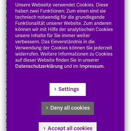
Herr Vilain ab 1998 Politikwissenschaft und
Unsere Webseite verwendet Cookies. Diese
Wirtschaftspolitik im Promotionsstudiengang. Von 2000
haben zwei Funktionen: Zum einen sind sie
bis 2003 arbeitete er als wissenschaftlicher Mitarbeiter
technisch notwendig für die grundlegende
am Forschungsschwerpunkt Wohlfahrtsverbände/
Funktionalität unserer Website. Zum anderen
Sozialwirtschaft an der Fachhochschule Düsseldorf, ab
können wir mit Hilfe der analytischen Cookies
2003 am Institut für Politikwissenschaft der
unsere Inhalte für Sie immer weiter
Westfälischen Wilhelms-Universität Münster. Dort
verbessern. Das Einverständnis in die
Mitarbeit in und Leitung von verschiedenen
Verwendung der Cookies können Sie jederzeit
Drittmittelprojekten, Promotion zum Thema „Zwischen
widerrufen. Weitere Informationen zu Cookies
Auftrag und ökonomischer Notwendigkeit. Eine
auf dieser Website finden Sie in unserer
Finanzierungslehre für Nonprofit-Organisationen“. Von
Datenschutzerklärung
und im
Impressum.
2004 bis 2006 war Herr Vilain Geschäftsführer des
Zentrums für Nonprofit-Management. Danach hatte er
Vertretungsprofessuren an der Fachhochschule im DRK
Settings
Göttingen und der FH Nordhausen sowie Lehraufträge
an der FHVR in Berlin. Seit 2008 ist er Professor für
Allgemeine Betriebswirtschaftslehre und seit Oktober
Deny all cookies
2019 Vizepräsident für Forschung und Internationales
der Evangelischen Hochschule Darmstadt. Er ist
geschäftsführender Direktor des Instituts für
Zukunftsfragen der Gesundheits- und Sozialwirtschaft
Accept all cookies