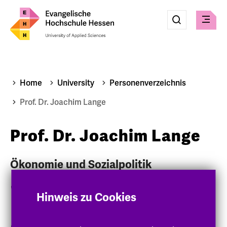
Eingabe
Suche
Suche
Check
absenden
Home
University
Personenverzeichnis
Prof. Dr. Joachim Lange
Prof. Dr. Joachim Lange
Ökonomie und Sozialpolitik
06151-8798-284
Hinweis zu Cookies
joachim.lange
@eh-hessen
.de
H 505