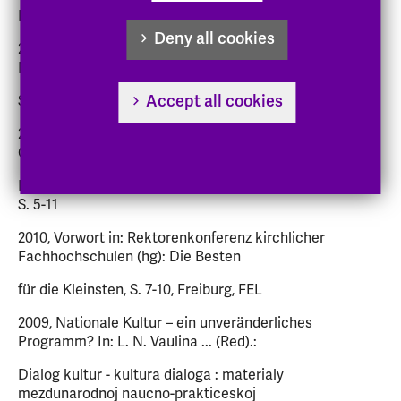
Freiburg/Br., S. 101-109
Deny all cookies
2010, Grußwort In: V. Herrmann (Hrsg.), Das Mentoring-
Modell. Darmstadt, Hephata,
Accept all cookies
S. 72-73
2010, Hrsg. und Vorwort (zus. mit R. Edtbauer),
Gestaltung und Rationalisierung, Ev.
Hochschulperspektiven Bd. 6, FEL-Verlag, Freiburg/Br.,
S. 5-11
2010, Vorwort in: Rektorenkonferenz kirchlicher
Fachhochschulen (hg): Die Besten
für die Kleinsten, S. 7-10, Freiburg, FEL
2009, Nationale Kultur – ein unveränderliches
Programm? In: L. N. Vaulina ... (Red).:
Dialog kultur - kultura dialoga : materialy
mezdunarodnoj naucno-prakticeskoj