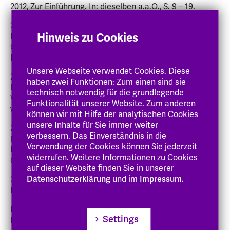
2012, Zur Einführung. In: dieselben a.a.O., S. 9 – 19.
2012, Rezension zu: Valeska Olde, „ADHS“ verstehen?
Hinweis zu Cookies
Phänomenologische Perspektiven, Budrich Uni Press,
Opladen und Farmington Hills, 2010. In:
Behindertenpädagogik 51 (2012)2, S. 187 – 189.
Unsere Webseite verwendet Cookies. Diese
2011, Rezension zu: Bernd R. Brüggemann, Frauen und
haben zwei Funktionen: Zum einen sind sie
Männer in der Psychiatrischen Tagesklinik. Psychiatrie
technisch notwendig für die grundlegende
Verlag. Online unter:
Funktionalität unserer Website. Zum anderen
www.socialnet.de/rezensionen/10437.php.
können wir mit Hilfe der analytischen Cookies
unsere Inhalte für Sie immer weiter
2011, Rezension zu: Erich Fromm 2011, Was den
verbessern. Das Einverständnis in die
Menschen antreibt. Psychoanalyse als Theorie und
Verwendung der Cookies können Sie jederzeit
Praxis von Beziehung. Psychosozial-Verlag (Gießen).
widerrufen. Weitere Informationen zu Cookies
Online unter:
www.socialnet.de/rezensionen/10893.php
.
auf dieser Website finden Sie in unserer
Datenschutzerklärung
und im
Impressum.
2010, Rollenwechsel und seine Konsequenzen: von
Fürsorgemepfänderinnen,
Klientinnen und Kundinnen. In: Ev.
Settings
Hochschulperspektiven Bd. 6, FEL-Verlag,