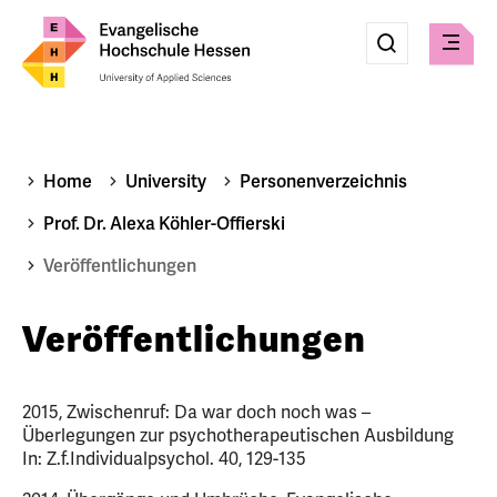
Eingabe
Suche
Suche
Check
absenden
Home
University
Personenverzeichnis
Prof. Dr. Alexa Köhler-Offierski
Veröffentlichungen
Veröffentlichungen
2015, Zwischenruf: Da war doch noch was –
Überlegungen zur psychotherapeutischen Ausbildung
In: Z.f.Individualpsychol. 40, 129-135