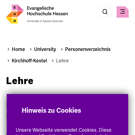
Eingabe
Suche
Suche
Check
absenden
Home
University
Personenverzeichnis
Kirchhoff-Kestel
Lehre
Lehre
Lehrveranstaltungen an der EH
Hinweis zu Cookies
Darmstadt
Unsere Webseite verwendet Cookies. Diese