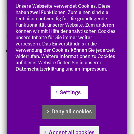
Theorie) & Dr. phil. in Soziologie
Unsere Webseite verwendet Cookies. Diese
haben zwei Funktionen: Zum einen sind sie
06151-8798-725
technisch notwendig für die grundlegende
jana.guenther
@eh-hessen
.de
Funktionalität unserer Website. Zum anderen
können wir mit Hilfe der analytischen Cookies
B-B3 (Schwalmstadt-Treysa)
unsere Inhalte für Sie immer weiter
verbessern. Das Einverständnis in die
Verwendung der Cookies können Sie jederzeit
ORCID:
0000-0001-8150-7812
widerrufen. Weitere Informationen zu Cookies
auf dieser Website finden Sie in unserer
Datenschutzerklärung
und im
Impressum.
Zur Person
Settings
Forschung
Gremien
Deny all cookies
Publikationen
Vorträge
Accept all cookies