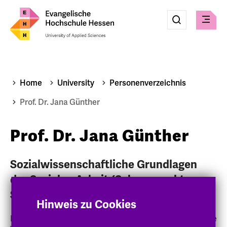
Eingabe
Suche
Suche
Check
absenden
Home
University
Personenverzeichnis
Prof. Dr. Jana Günther
Prof. Dr. Jana Günther
Sozialwissenschaftliche Grundlagen
der Sozialen Arbeit (Schwerpunkt
Soziologie)
Hinweis zu Cookies
Diplom-Sozialwissenschaftlerin (Schwerpunkt Politische