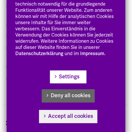
technisch notwendig für die grundlegende
Religions-, Gemeindepädagogik und Soziale Arbeit
Funktionalität unserer Website. Zum anderen
(B.A.)
können wir mit Hilfe der analytischen Cookies
unsere Inhalte für Sie immer weiter
Soziale Arbeit (berufsbegleitender Bachelor)
verbessern. Das Einverständnis in die
Verwendung der Cookies können Sie jederzeit
Soziale Arbeit (praxisintegrierender Bachelor)
widerrufen. Weitere Informationen zu Cookies
auf dieser Website finden Sie in unserer
Soziale Arbeit für Heilerziehungspfleger:innen
Datenschutzerklärung
und im
Impressum.
(B.A.)
Soziale Arbeit für Erzieher:innen (B.A.)
Settings
Transformationsstudien: Öffentliche Theologie &
Soziale Arbeit (M.A.)
Deny all cookies
Accept all cookies
Studiengemeinschaft auf dem