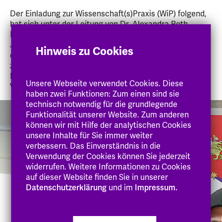
Der Einladung zur Wissenschaft(s)Praxis (WiP) folgend,
hat sich unter der Leitung von Dr. Alexandra Roth,
Miriam Stiegler M.A. und Prof. Dr. Antje Miksch am 17.
Juni 2025 zum dritten Mal das Walter-Rathgeber-Haus
Hinweis zu Cookies
der Evangelische Hochschule Darmstadt mit
zahlreichen Praxisvertreter:innen, Studierenden und
Hochschulvertreter:innen aus Lehre, Forschung und
Unsere Webseite verwendet Cookies. Diese
Verwaltung gefüllt.
haben zwei Funktionen: Zum einen sind sie
technisch notwendig für die grundlegende
10
Slider
Bild
Funktionalität unserer Website. Zum anderen
Bilder
mit
1
können wir mit Hilfe der analytischen Cookies
10
von
unsere Inhalte für Sie immer weiter
Bildern,
10
verbessern. Das Einverständnis in die
navigierbar
Verwendung der Cookies können Sie jederzeit
mit
widerrufen. Weitere Informationen zu Cookies
Pfeiltasten
auf dieser Website finden Sie in unserer
Datenschutzerklärung
und im
Impressum.