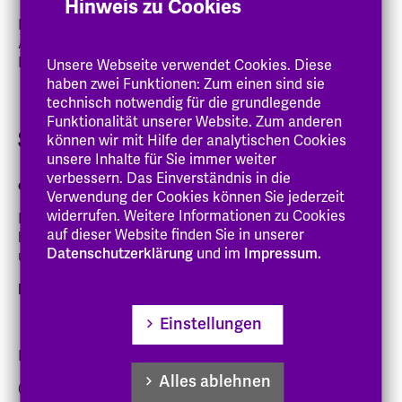
Hinweis zu Cookies
Die Systemadministration steht in engem fachlichem
Austausch, um eine an der Forschung und Lehre der
EHH ausgerichtete IT-Umgebung zu realisieren.
Unsere Webseite verwendet Cookies. Diese
haben zwei Funktionen: Zum einen sind sie
technisch notwendig für die grundlegende
Funktionalität unserer Website. Zum anderen
Services
können wir mit Hilfe der analytischen Cookies
unsere Inhalte für Sie immer weiter
verbessern. Das Einverständnis in die
eCampus:
Verwendung der Cookies können Sie jederzeit
widerrufen. Weitere Informationen zu Cookies
In
SharePoint
(Anmeldung erforderlich) finden Sie
auf dieser Website finden Sie in unserer
hilfreiche Anleitungen u.a. zu Outlook Web App, WLAN
Datenschutzerklärung
und im
Impressum.
uvm. (wählen Sie links im Menü die jeweilige Rubrik).
E-Mail-Zugänge:
Einstellungen
MS 365 Outlook
Für Studierende
Alles ablehnen
(E-Maildresse endet auf