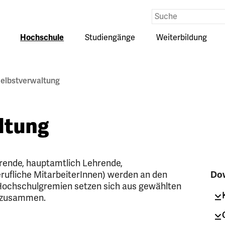
Eingabe
Suche
Hochschule
Studiengänge
Weiterbildung
Untermenü
Untermenü
Untermenü
auf-
auf-
auf-
oder
oder
oder
zuklappen
zuklappen
zuklappen
elbstverwaltung
ltung
erende, hauptamtlich Lehrende,
rufliche MitarbeiterInnen) werden an den
Do
 Hochschulgremien setzen sich aus gewählten
n zusammen.