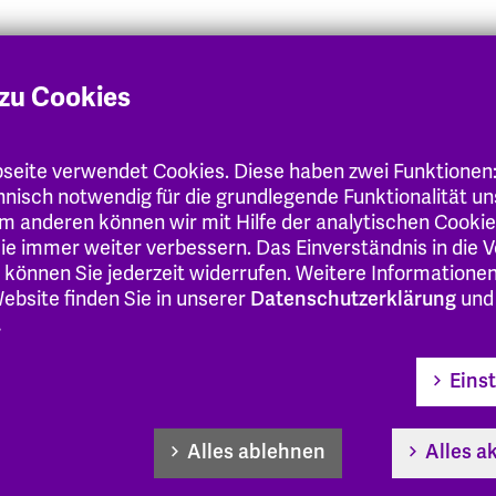
s
zu Cookies
eite verwendet Cookies. Diese haben zwei Funktionen
chnisch notwendig für die grundlegende Funktionalität u
m anderen können wir mit Hilfe der analytischen Cooki
 Sie immer weiter verbessern. Das Einverständnis in die
 können Sie jederzeit widerrufen. Weitere Informatione
 Präsidentin oder dem Präsidenten, zwei Vizepräsidenti
ebsite finden Sie in unserer
Datenschutzerklärung
und
rin oder dem Kanzler. Das Präsidium ist für alle Angele
.
rchengesetz, Verfassung und Selbstverwaltungsordnung 
d.
Eins
ördert deren Entwicklung unter Beteiligung der anderen
tionsträger sowie der Mitglieder und Angehörigen. Es l
Alles ablehnen
Alles a
ratorium einen Rechenschaftsbericht vor.