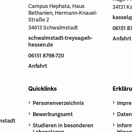
Campus Hephata, Haus
34131 K
Bethanien, Hermann-Knauel-
kassel@
Straße 2
34613 Schwalmstadt
06151 8
schwalmstadt-treysa@eh-
Anfahrt
hessen.de
06151 8798-720
Anfahrt
Quicklinks
Erklär
Personenverzeichnis
Impr
Bewerbungsamt
Daten
mstadt
Studieren in besonderen
Inform
Lebenslagen
Hinwe