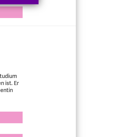
Studium
 ist. Er
dentin