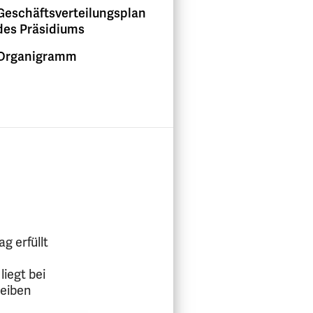
Geschäftsverteilungsplan
des Präsidiums
Organigramm
g erfüllt
iegt bei
leiben