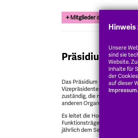
Mitglieder des Kuratorium
Hinweis 
Unsere Webs
Präsidium
sind sie te
Website. Zu
Inhalte für
der Cookies
Das Präsidium besteht aus der
auf dieser W
Vizepräsidenten und der Kanzle
Impressum
zuständig, die nicht durch Ki
anderen Organ übertragen sin
Es leitet die Hochschule und f
Funktionsträgerinnen und Funk
jährlich dem Senat und dem Ku