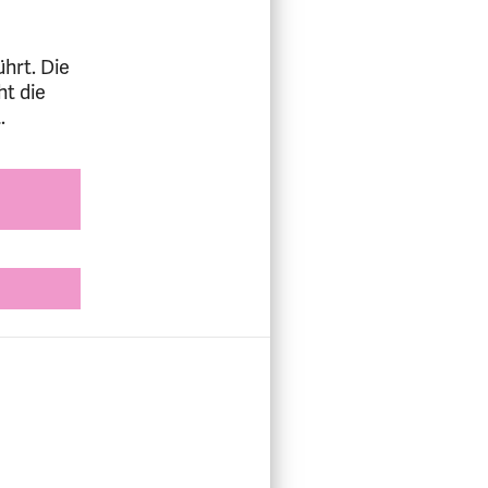
hrt. Die
ht die
.