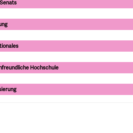
 Senats
ung
tionales
nfreundliche Hochschule
sierung