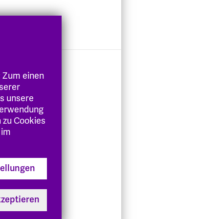
: Zum einen
nserer
es unsere
 Verwendung
n zu Cookies
nnen oder
 im
genheiten
einem
tellungen
 Organe,
egt
kzeptieren