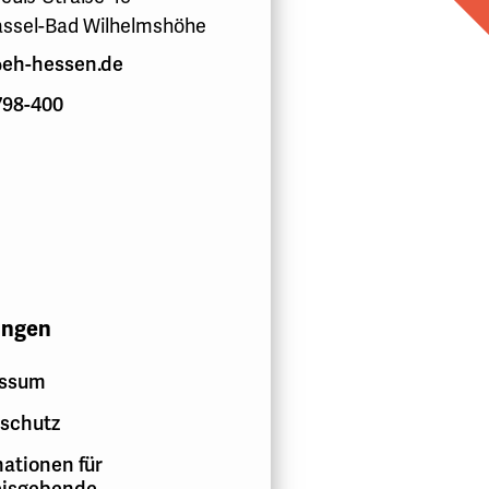
assel-Bad Wilhelmshöhe
eh-hessen.de
798-400
ungen
essum
schutz
ationen für
isgebende