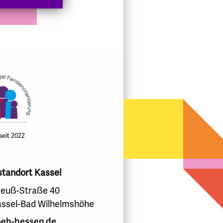
 seit 2022
standort Kassel
euß-Straße 40
assel-Bad Wilhelmshöhe
eh-hessen.de