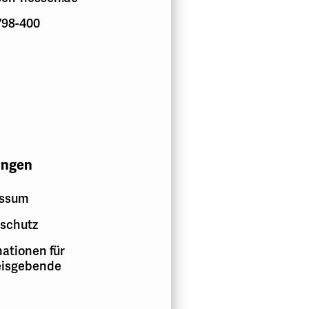
798-400
ungen
essum
schutz
ationen für
isgebende