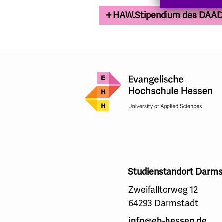
HAW.Stipendium des DAA
Studienstandort Darms
Zweifalltorweg 12
64293 Darmstadt
info@eh-hessen.de