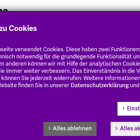
pa
zu Cookies
eite verwendet Cookies. Diese haben zwei Funktionen
chnisch notwendig für die grundlegende Funktionalität u
m anderen können wir mit Hilfe der analytischen Cooki
n
 Sie immer weiter verbessern. Das Einverständnis in die
 können Sie jederzeit widerrufen. Weitere Informatione
ebsite finden Sie in unserer
Datenschutzerklärung
und
.
it
Eins
CPS)
Alles ablehnen
Alles a