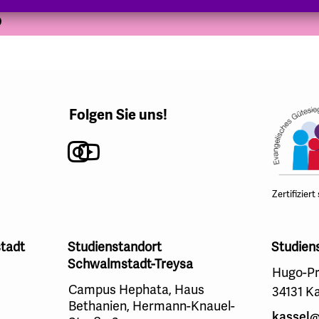
D
Folgen Sie uns!
Instagram
Youtube
Zertifiziert
tadt
Studienstandort
Studien
Schwalmstadt-Treysa
Hugo-Pr
Campus Hephata, Haus
34131 K
Bethanien, Hermann-Knauel-
kassel@