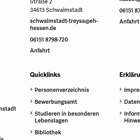
Straße 2
34613 Schwalmstadt
06151 8
schwalmstadt-treysa@eh-
Anfahrt
hessen.de
06151 8798-720
Anfahrt
Quicklinks
Erklär
Personenverzeichnis
Impr
Bewerbungsamt
Daten
mstadt
Studieren in besonderen
Inform
Lebenslagen
Hinwe
Bibliothek
is