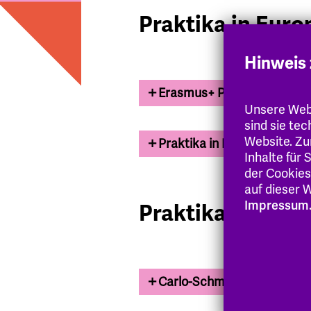
Praktika in Euro
Hinweis 
Erasmus+ Praktika
Unsere Webs
sind sie te
Website. Zu
Praktika in EU-Institutione
Inhalte für
der Cookies
auf dieser W
Impressum
Praktika weltwe
Carlo-Schmid-Programm (