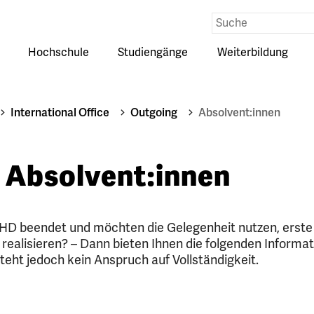
Eingabe
Suche
Hochschule
Studiengänge
Weiterbildung
Untermenü
Untermenü
Untermenü
auf-
auf-
auf-
oder
oder
oder
zuklappen
zuklappen
zuklappen
International Office
Outgoing
Absolvent:innen
 Absolvent:innen
EHD beendet und möchten die Gelegenheit nutzen, erste
realisieren? – Dann bieten Ihnen die folgenden Informa
steht jedoch kein Anspruch auf Vollständigkeit.