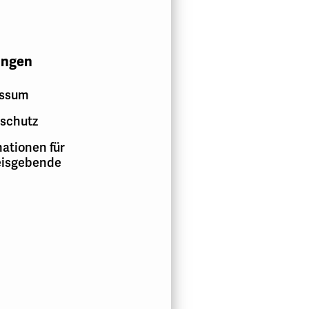
ungen
essum
schutz
ationen für
isgebende