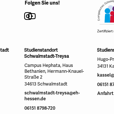
Folgen Sie uns!
Instagram
Youtube
Zertifiziert
tadt
Studienstandort
Studien
Schwalmstadt-Treysa
Hugo-Pr
Campus Hephata, Haus
34131 K
Bethanien, Hermann-Knauel-
kassel@
Straße 2
34613 Schwalmstadt
06151 8
schwalmstadt-treysa@eh-
Anfahrt
hessen.de
06151 8798-720