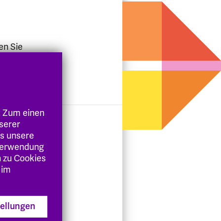
en Sie
nisch zur
: Zum einen
nserer
es unsere
 Verwendung
n zu Cookies
 im
tellungen