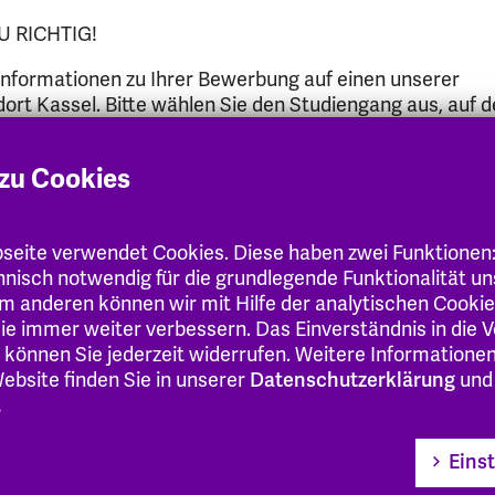
U RICHTIG!
n Informationen zu Ihrer Bewerbung auf einen unserer
rt Kassel. Bitte wählen Sie den Studiengang aus, auf d
zu Cookies
t Ihnen das Team des Studienbüros in Kassel zur telefo
eite verwendet Cookies. Diese haben zwei Funktionen
chnisch notwendig für die grundlegende Funktionalität u
m anderen können wir mit Hilfe der analytischen Cooki
 Sie immer weiter verbessern. Das Einverständnis in die
 können Sie jederzeit widerrufen. Weitere Informatione
ebsite finden Sie in unserer
Datenschutzerklärung
und
.
rufsbegleitend)
Eins