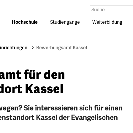
Eingabe
Suche
Hochschule
Studiengänge
Weiterbildung
Untermenü
Untermenü
Untermenü
auf-
auf-
auf-
oder
oder
oder
zuklappen
zuklappen
zuklappen
inrichtungen
Bewerbungsamt Kassel
mt für den
dort Kassel
wegen? Sie interessieren sich für einen
enstandort Kassel der Evangelischen