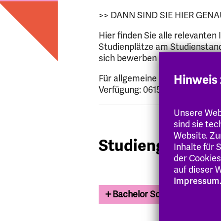
>> DANN SIND SIE HIER GENA
Hier finden Sie alle relevante
Studienplätze am Studienstando
sich bewerben möchten.
Hinweis 
Für allgemeine Rückfragen steh
Verfügung: 06151 8798-400
Unsere Webs
sind sie te
Website. Zu
Studiengänge
Inhalte für
der Cookies
auf dieser W
Impressum
Bachelor Soziale Arbeit (be