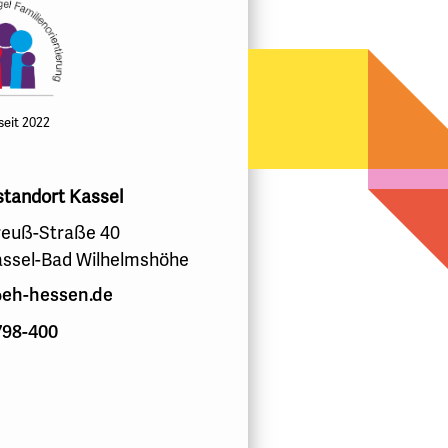
 seit 2022
standort Kassel
euß-Straße 40
assel-Bad Wilhelmshöhe
eh-hessen.de
798-400