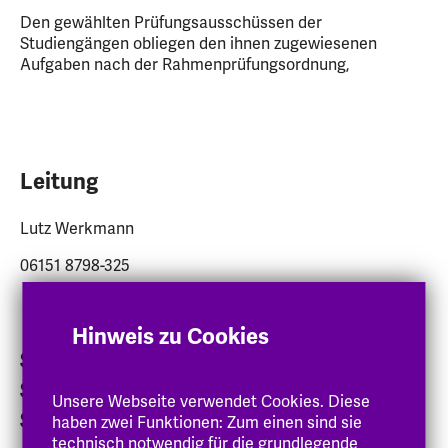
Den gewählten Prüfungsausschüssen der
Studiengängen obliegen den ihnen zugewiesenen
Aufgaben nach der Rahmenprüfungsordnung,
Leitung
Lutz Werkmann
06151 8798-325
lutz.werkmann
@eh-hessen
.de
Hinweis zu Cookies
Sachbearbeiter:innen für die
Studienstandorte Darmstadt und
Unsere Webseite verwendet Cookies. Diese
Schwalmstadt-Treysa
haben zwei Funktionen: Zum einen sind sie
technisch notwendig für die grundlegende