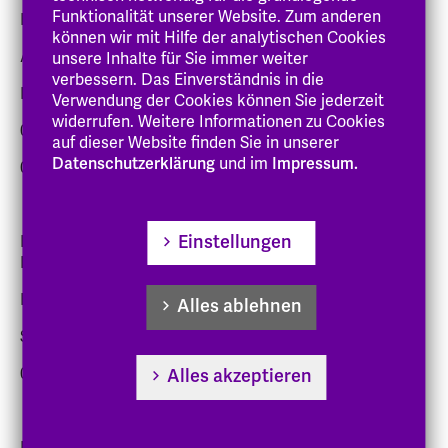
Funktionalität unserer Website. Zum anderen
Bachelor- und Masterstudiengang Soziale Arbeit
können wir mit Hilfe der analytischen Cookies
Anette Schulteß
unsere Inhalte für Sie immer weiter
verbessern. Das Einverständnis in die
Felix Scherrer
Verwendung der Cookies können Sie jederzeit
widerrufen. Weitere Informationen zu Cookies
06151 8798-57
auf dieser Website finden Sie in unserer
Datenschutzerklärung
und im
Impressum.
06151 8798-548
pruefungsamt
@eh-hessen
.de
Einstellungen
Bachelorstudiengang Bildung, Erziehung und
Kindheit/Childhood Studies (PO 2014)
Bachelorstudiengang Kindheitspädagogik
Alles ablehnen
Sabine Wolferstädter
06151 8798-69
Alles akzeptieren
kindheitspaedagogik
@eh-hessen
.de
Bachelorstudiengang Lebensweltorientierte