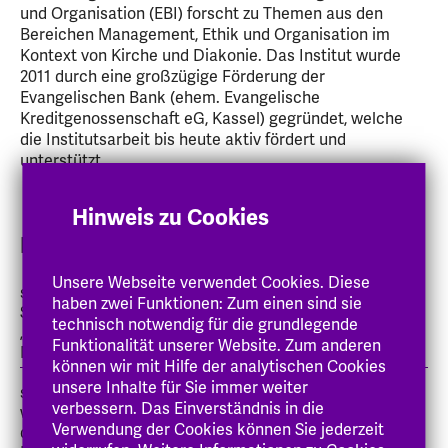
und Organisation (EBI) forscht zu Themen aus den
Bereichen Management, Ethik und Organisation im
Kontext von Kirche und Diakonie. Das Institut wurde
2011 durch eine großzügige Förderung der
Evangelischen Bank (ehem. Evangelische
Kreditgenossenschaft eG, Kassel) gegründet, welche
die Institutsarbeit bis heute aktiv fördert und
unterstützt.
Hinweis zu Cookies
Projekte
Unsere Webseite verwendet Cookies. Diese
seit 2024: Forschungskooperation mit dem
haben zwei Funktionen: Zum einen sind sie
Sozialwissenschaftlichen Institut der EKD im Projekt
technisch notwendig für die grundlegende
„Neukonzeption Bischöfliches Amt einer EKD-
Funktionalität unserer Website. Zum anderen
Mitgliedskirche“
können wir mit Hilfe der analytischen Cookies
unsere Inhalte für Sie immer weiter
seit 2024: Zweiter Forschungszyklus der
verbessern. Das Einverständnis in die
wissenschaftlichen Begleitung und Aktionsforschung
Verwendung der Cookies können Sie jederzeit
der Erprobungsräume im Kontext der Evangelischen