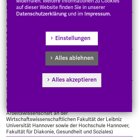
widerrufen. Weitere Informationen zu Cookies
Kirche im Rheinland (EKiR) (gemeinsam mit der
auf dieser Website finden Sie in unserer
Evangelischen Hochschule Rheinland-Westfalen-Lippe)
Datenschutzerklärung
und im
Impressum.
seit 2021: Erster Forschungszyklus der
wissenschaftlichen Begleitung und Aktionsforschung
der Erprobungsräume im Kontext der Evangelischen
Einstellungen
Kirche im Rheinland (EKiR) (gemeinsam mit der
Evangelischen Hochschule Rheinland-Westfalen-Lippe)
seit 2020: wissenschaftliche Begleitung in einem
Alles ablehnen
Zukunftsprozess für das Präsidium und das
Generalsekretariat des Deutschen Evangelischen
Kirchentags (DEKT)
Alles akzeptieren
seit 2018: interdisziplinärer Forschungsverbund zum
Thema „Die Arbeit der Tafeln in Deutschland“,
Engagement von hilfsbedürftigen Personen (gemeinsam
mit dem Institut für Interdisziplinäre
Arbeitswissenschaft an der
Wirtschaftswissenschaftlichen Fakultät der Leibniz
Universität Hannover sowie der Hochschule Hannover,
Fakultät für Diakonie, Gesundheit und Soziales)