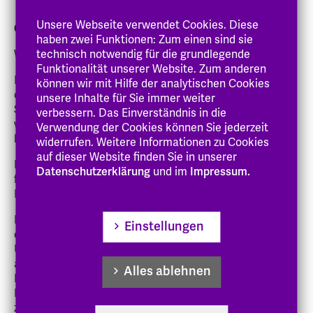
Unsere Webseite verwendet Cookies. Diese
Gebühren und Semesterbeiträge:
haben zwei Funktionen: Zum einen sind sie
Wir erheben keine Studiengebühren.
technisch notwendig für die grundlegende
Funktionalität unserer Website. Zum anderen
Pro Semester fallen lediglich die
Semesterbeiträge
von
können wir mit Hilfe der analytischen Cookies
ca. 300 Euro an. Sie beinhalten die Kosten für das
unsere Inhalte für Sie immer weiter
Semesterticket. Da sie jedes Semester neu berechnet
verbessern. Das Einverständnis in die
werden, werden sie zu Beginn der Rückmeldefristen
Verwendung der Cookies können Sie jederzeit
bekannt gegeben.
widerrufen. Weitere Informationen zu Cookies
auf dieser Website finden Sie in unserer
Eine
einmalige Immatrikulationsgebühr von 300 Euro
Datenschutzerklärung
und im
Impressum.
fällt bei einer Immatrikulation in einen Bachelor- oder
Masterstudiengang an.
Interne Bewerber:innen, die von einem Bachelor- in
Einstellungen
einen grundständigen Masterstudiengang ohne
Unterbrechung der Immatrikulation in zwei
aufeinanderfolgenden Semestern, oder wenn eine
Alles ablehnen
Immatrikulation hochschulseitig nicht zum auf den
Bachelorabschluss folgenden Semester möglich ist,
zum nächstmöglichen Immatrikulationszeitpunkt in