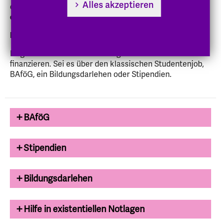
Alles akzeptieren
einen Masterstudiengang wechslen, zahlen eine
einmalige Wechselgebühr
von 150 Euro.
Finanzierung des Studiums
:
Es gibt viele verschiedene Wege sich das Studium zu
finanzieren. Sei es über den klassischen Studentenjob,
BAföG, ein Bildungsdarlehen oder Stipendien.
BAföG
Stipendien
Bildungsdarlehen
Hilfe in existentiellen Notlagen