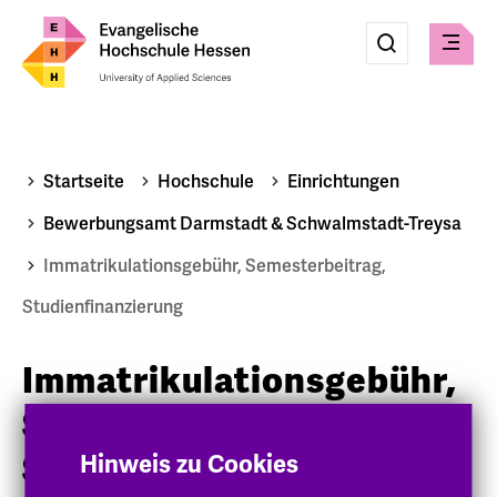
Eingabe
Suche
Suche
Menü
absenden
Startseite
Hochschule
Einrichtungen
Bewerbungsamt Darmstadt & Schwalmstadt-Treysa
Immatrikulationsgebühr, Semesterbeitrag,
Studienfinanzierung
Immatrikulationsgebühr,
Semesterbeitrag,
Studienfinanzierung
Hinweis zu Cookies