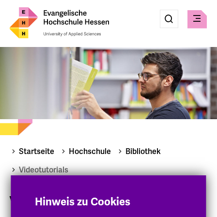
Eingabe
Suche
Suche
Menü
absenden
Startseite
Hochschule
Bibliothek
Videotutorials
Videotutorials
Hinweis zu Cookies