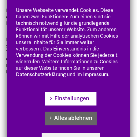
Unsere Webseite verwendet Cookies. Diese
Die folgenden Videotutorials geben Ihnen Hinweise für
haben zwei Funktionen: Zum einen sind sie
die Benutzung der Bibliothek der Evangelischen
technisch notwendig für die grundlegende
Hochschule Hessen.
Funktionalität unserer Website. Zum anderen
können wir mit Hilfe der analytischen Cookies
Die Videos bauen modular aufeinander auf. Sie können
unsere Inhalte für Sie immer weiter
sie also der Reihe nach aufrufen oder direkt zu dem
verbessern. Das Einverständnis in die
Thema springen, das Sie interessiert. Es kann aber sein,
Verwendung der Cookies können Sie jederzeit
dass Vorgänge in einem Video erwähnt, aber nicht
widerrufen. Weitere Informationen zu Cookies
näher erläutert werden, da sie in einem anderen Video
auf dieser Website finden Sie in unserer
behandelt werden.
Datenschutzerklärung
und im
Impressum.
Mediensuche im Katalog
Einstellungen
Ihr Nutzerkonto – Verlängern entliehener Medien
Alles ablehnen
Vormerkung ausgeliehener Medien
Bestellung von Medien aus dem Archiv