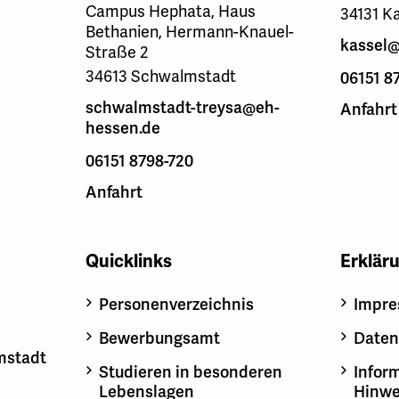
Campus Hephata, Haus
34131 K
Bethanien, Hermann-Knauel-
kassel@
Straße 2
34613 Schwalmstadt
06151 8
schwalmstadt-treysa@eh-
Anfahrt
hessen.de
06151 8798-720
Anfahrt
Quicklinks
Erklär
Personenverzeichnis
Impr
Bewerbungsamt
Daten
mstadt
Studieren in besonderen
Inform
Lebenslagen
Hinwe