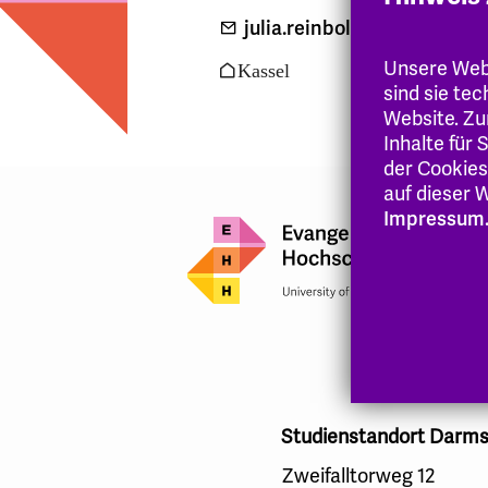
julia.reinbold
@eh-hessen
.
Unsere Webs
Kassel
sind sie te
Website. Zu
Inhalte für
der Cookies
auf dieser W
Impressum
Studienstandort Darms
Zweifalltorweg 12