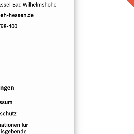
assel-Bad Wilhelmshöhe
eh-hessen.de
798-400
ungen
essum
schutz
ationen für
isgebende