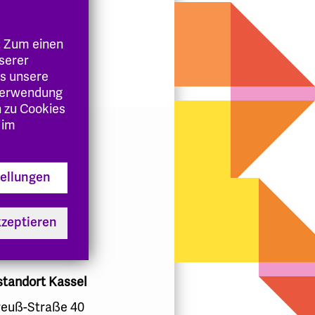
: Zum einen
nserer
es unsere
 Verwendung
n zu Cookies
 im
tellungen
kzeptieren
 seit 2022
standort Kassel
euß-Straße 40