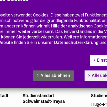
de
eite verwendet Cookies. Diese haben zwei Funktionen
chnisch notwendig für die grundlegende Funktionalität u
m anderen können wir mit Hilfe der analytischen Cooki
 Sie immer weiter verbessern. Das Einverständnis in die
 können Sie jederzeit widerrufen. Weitere Informatione
ebsite finden Sie in unserer
Datenschutzerklärung
und
.
Folgen Sie uns!
Eins
Instagram
Youtube
Alles ablehnen
Alles a
Zertifiziert
tadt
Studienstandort
Studien
Schwalmstadt-Treysa
Hugo-Pr