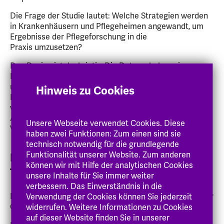
Die Frage der Studie lautet: Welche Strategien werden
in Krankenhäusern und Pflegeheimen angewandt, um
Ergebnisse der Pflegeforschung in die
Praxis umzusetzen?
Das Design ist deskriptiv. Die Datenerhebung in
Deutschland soll eine Vollerhebung in Hessen
umfassen. Die Daten werden elektronisch übers
Hinweis zu Cookies
Internet erhoben, indem ein elektronischer Fragebogen
verteilt wird (E-Pflegeforschung). Der
Analyseplan umfasst einfache Häufigkeitsanalysen der
Unsere Webseite verwendet Cookies. Diese
Vorkommnisse der Umsetzungsstrategien.
haben zwei Funktionen: Zum einen sind sie
technisch notwendig für die grundlegende
Funktionalität unserer Website. Zum anderen
Pflegeklassifikationen und -
können wir mit Hilfe der analytischen Cookies
Terminologien
unsere Inhalte für Sie immer weiter
verbessern. Das Einverständnis in die
Evaluation von Pflegeontologien. Eine Untersuchung der
Verwendung der Cookies können Sie jederzeit
Ontologie der Version 1.0 von ICNP.
widerrufen. Weitere Informationen zu Cookies
auf dieser Website finden Sie in unserer