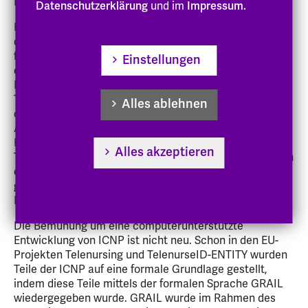
Hintergrund
Datenschutzerklärung
und im
Impressum.
In 2005 erschien die Version 1.0 von ICNP. Es heißt in
der Einleitung zur Version 1.0, dass ICNP mit einer
formalen Grundlage versehen worden ist, um
Einstellungen
eine softwaregestützte Weiterentwicklung zu erlauben.
Hierdurch sollen u. a. überflüssige und mehrdeutige
Termini vermieden werden. Weitere Vorteile werden bei
Alles ablehnen
der Verwaltung von Synonymen und Übersetzungen der
Ausdrücke der ICNP gesehen. Endlich soll auch die
Hinterlegung von Regeln der Kombination von
Alles akzeptieren
Termini unterstützt werden. Die Einleitung rechnet auch
ein neues Kodierungsprinzip zu den Vorteilen einer
genuin computerunterstützten Weiterentwicklung von
ICNP.
Die Bemühung um eine computerunterstützte
Entwicklung von ICNP ist nicht neu. Schon in den EU-
Projekten Telenursing und TelenurseID-ENTITY wurden
Teile der ICNP auf eine formale Grundlage gestellt,
indem diese Teile mittels der formalen Sprache GRAIL
wiedergegeben wurde. GRAIL wurde im Rahmen des