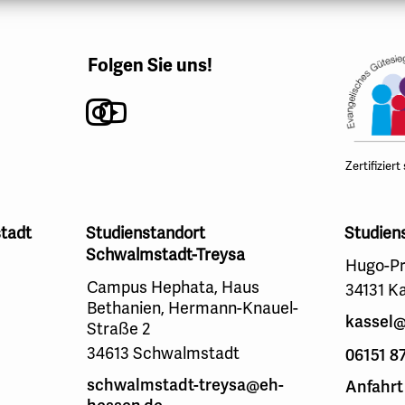
Folgen Sie uns!
Instagram
Youtube
Zertifiziert
tadt
Studienstandort
Studien
Schwalmstadt-Treysa
Hugo-Pr
Campus Hephata, Haus
34131 K
Bethanien, Hermann-Knauel-
kassel@
Straße 2
34613 Schwalmstadt
06151 8
schwalmstadt-treysa@eh-
Anfahrt