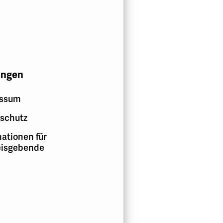
ungen
essum
schutz
ationen für
isgebende