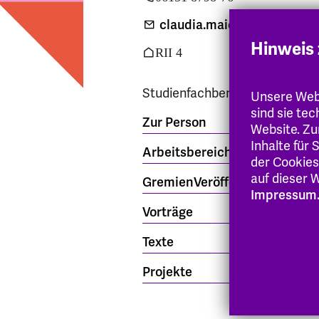
claudia.maier-hoefer
@eh-h
Hinweis 
RII 4
Studienfachberatung: Mi 13:00
Unsere Webs
sind sie te
Zur Person
Website. Zu
Inhalte für
Arbeitsbereich
der Cookies
auf dieser W
Gremien
Veröffentlichungen
Impressum
Vorträge
Texte
Projekte