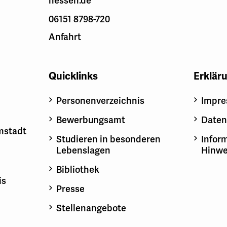
hessen.de
06151 8798-720
Anfahrt
Quicklinks
Erklär
Personenverzeichnis
Impr
Bewerbungsamt
Daten
mstadt
Studieren in besonderen
Inform
Lebenslagen
Hinwe
Bibliothek
is
Presse
Stellenangebote