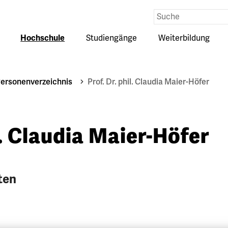
Eingabe
Suche
Hochschule
Studiengänge
Weiterbildung
Untermenü
Untermenü
Untermenü
auf-
auf-
auf-
oder
oder
oder
zuklappen
zuklappen
zuklappen
ersonenverzeichnis
Prof. Dr. phil. Claudia Maier-Höfer
l. Claudia Maier-Höfer
ten