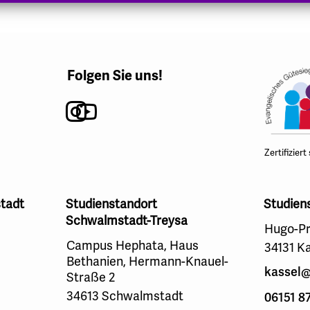
Folgen Sie uns!
Instagram
Youtube
Zertifiziert
tadt
Studienstandort
Studien
Schwalmstadt-Treysa
Hugo-Pr
Campus Hephata, Haus
34131 K
Bethanien, Hermann-Knauel-
kassel@
Straße 2
34613 Schwalmstadt
06151 8