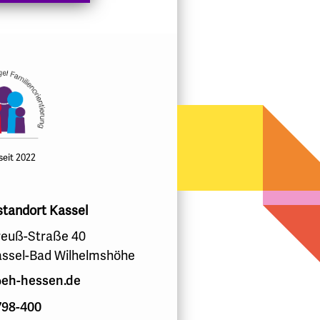
 seit 2022
standort Kassel
euß-Straße 40
assel-Bad Wilhelmshöhe
eh-hessen.de
798-400