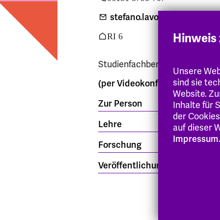
stefano.lavorano
@eh-hess
Hinweis 
RI 6
Studienfachberatung: Do 12 – 
Unsere Webs
sind sie te
(per Videokonferenz
)
Website. Zu
Zur Person
Inhalte für
der Cookies
Lehre
auf dieser W
Impressum
Forschung
Veröffentlichungen