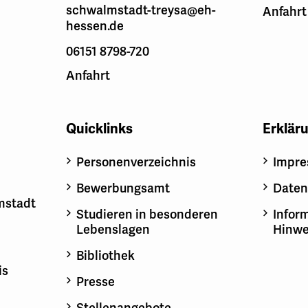
schwalmstadt-treysa@eh-
Anfahrt
hessen.de
06151 8798-720
Anfahrt
Quicklinks
Erklär
Personenverzeichnis
Impr
Bewerbungsamt
Daten
mstadt
Studieren in besonderen
Inform
Lebenslagen
Hinwe
Bibliothek
is
Presse