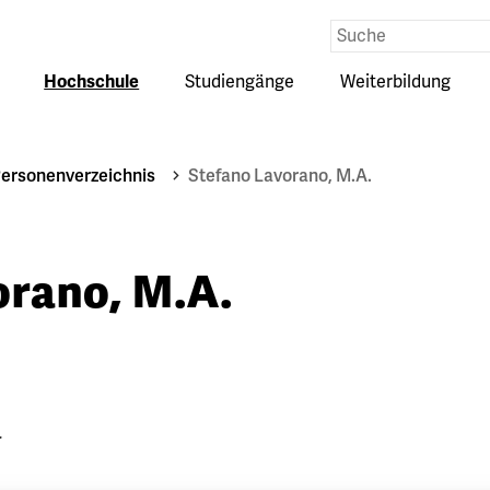
Eingabe
Suche
Hochschule
Studiengänge
Weiterbildung
Untermenü
Untermenü
Untermenü
auf-
auf-
auf-
oder
oder
oder
zuklappen
zuklappen
zuklappen
ersonenverzeichnis
Stefano Lavorano, M.A.
orano, M.A.
r