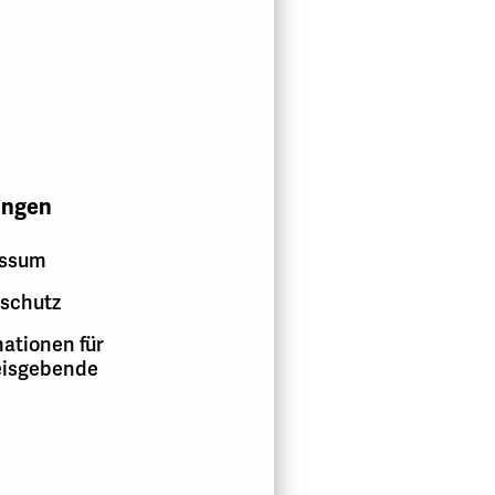
ungen
essum
schutz
ationen für
isgebende