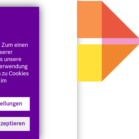
: Zum einen
nserer
es unsere
 Verwendung
n zu Cookies
 im
tellungen
kzeptieren