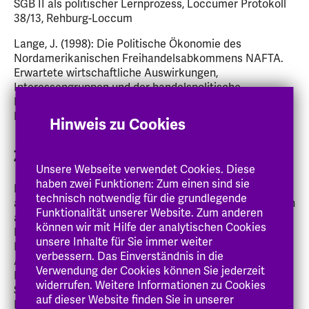
SGB II als politischer Lernprozess, Loccumer Protokoll
38/13, Rehburg-Loccum
Lange, J. (1998): Die Politische Ökonomie des
Nordamerikanischen Freihandelsabkommens NAFTA.
Erwartete wirtschaftliche Auswirkungen,
Interessengruppen und der handelspolitische
Entscheidungsprozeß, zugl.: Tübingen, Univ., Diss, 1998,
Frankfurt a.M
Hinweis zu Cookies
Zeitschriftenbeiträge
Unsere Webseite verwendet Cookies. Diese
haben zwei Funktionen: Zum einen sind sie
Lange, J. (2025): Sozial- und Arbeitsmarktpolitik
technisch notwendig für die grundlegende
angesichts des Fach- und Arbeitskräftemangels: Lehren
Funktionalität unserer Website. Zum anderen
aus den Reformen seit dem ersten Zwischenbericht der
können wir mit Hilfe der analytischen Cookies
Enquete-Kommission Demographischer Wandel, in:
unsere Inhalte für Sie immer weiter
Lange, J./Yollu-Tok, A. (Hrsg): Demographie,
verbessern. Das Einverständnis in die
Arbeitsmarkt und Politik – 30 Jahre nach der Enquete-
Verwendung der Cookies können Sie jederzeit
Kommission des Deutschen Bundestags,
widerrufen. Weitere Informationen zu Cookies
Schwerpunktheft Sozialer Fortschritt, Jahrgang 74/2025
auf dieser Website finden Sie in unserer
Heft 10 (i.E.)