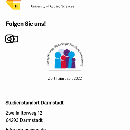
Folgen Sie uns!
Instagram
Youtube
Zertifiziert seit 2022
Studienstandort Darmstadt
Zweifalltorweg 12
64293 Darmstadt
info@eh-hessen.de