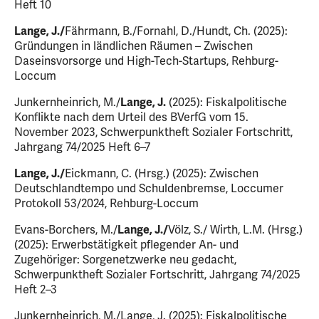
Heft 10
Lange, J./
Fährmann, B./Fornahl, D./Hundt, Ch. (2025):
Gründungen in ländlichen Räumen – Zwischen
Daseinsvorsorge und High-Tech-Startups, Rehburg-
Loccum
Junkernheinrich, M./
Lange, J.
(2025): Fiskalpolitische
Konflikte nach dem Urteil des BVerfG vom 15.
November 2023, Schwerpunktheft Sozialer Fortschritt,
Jahrgang 74/2025 Heft 6–7
Lange, J./
Eickmann, C. (Hrsg.) (2025): Zwischen
Deutschlandtempo und Schuldenbremse, Loccumer
Protokoll 53/2024, Rehburg-Loccum
Evans-Borchers, M./
Lange, J./
Völz, S./ Wirth, L.M. (Hrsg.)
(2025): Erwerbstätigkeit pflegender An- und
Zugehöriger: Sorgenetzwerke neu gedacht,
Schwerpunktheft Sozialer Fortschritt, Jahrgang 74/2025
Heft 2–3
Junkernheinrich, M./Lange, J. (2025): Fiskalpolitische