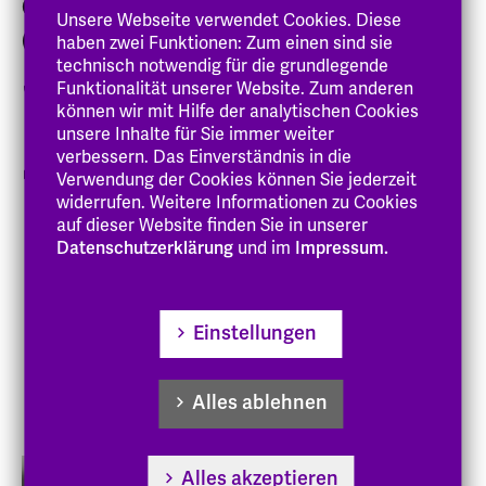
Gesundheits- und Sozialwirtschaft
Unsere Webseite verwendet Cookies. Diese
(IZGS)
haben zwei Funktionen: Zum einen sind sie
technisch notwendig für die grundlegende
Funktionalität unserer Website. Zum anderen
06151 8798-645
können wir mit Hilfe der analytischen Cookies
s.kirchhoff-kestel
@eh-hessen
.de
unsere Inhalte für Sie immer weiter
verbessern. Das Einverständnis in die
RII 12
Verwendung der Cookies können Sie jederzeit
widerrufen. Weitere Informationen zu Cookies
auf dieser Website finden Sie in unserer
Zur Person
Datenschutzerklärung
und im
Impressum.
Lehre
Forschung
Einstellungen
Gremien
Alles ablehnen
Veröffentlichungen
Alles akzeptieren