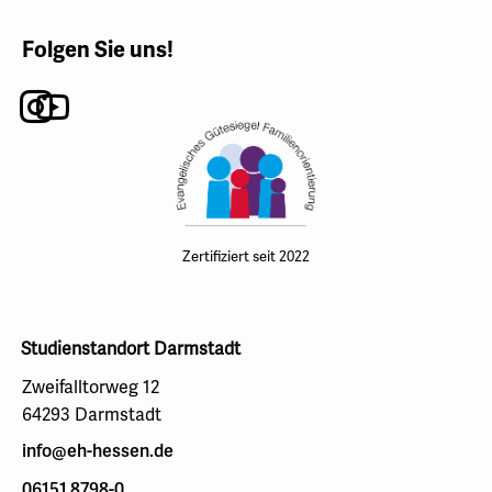
Folgen Sie uns!
Instagram
Youtube
Zertifiziert seit 2022
Studienstandort Darmstadt
Zweifalltorweg 12
64293 Darmstadt
info@eh-hessen.de
06151 8798-0