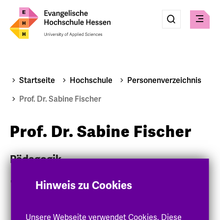
Eingabe
Suche
Suche
Menü
absenden
Startseite
Hochschule
Personenverzeichnis
Prof. Dr. Sabine Fischer
Prof. Dr. Sabine Fischer
Pädagogik
06151 8798-37
Hinweis zu Cookies
sabine.fischer
@eh-hessen
.de
Unsere Webseite verwendet Cookies. Diese