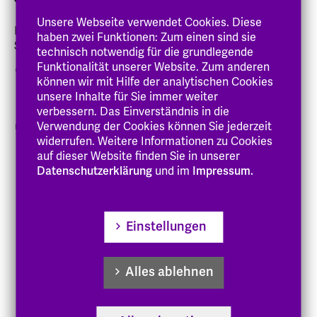
Unsere Webseite verwendet Cookies. Diese
Dipl.-Sozialpädagogin, Master of Arts Management in
haben zwei Funktionen: Zum einen sind sie
Social Organisations
technisch notwendig für die grundlegende
Funktionalität unserer Website. Zum anderen
06151 8798-724
können wir mit Hilfe der analytischen Cookies
unsere Inhalte für Sie immer weiter
marina.metz
@eh-hessen
.de
verbessern. Das Einverständnis in die
RI 8 (Schwalmstadt-Treysa)
Verwendung der Cookies können Sie jederzeit
widerrufen. Weitere Informationen zu Cookies
auf dieser Website finden Sie in unserer
Zur Person
Datenschutzerklärung
und im
Impressum.
Lehre
Forschung
Einstellungen
Gremien
Alles ablehnen
Veröffentlichungen
Vorträge