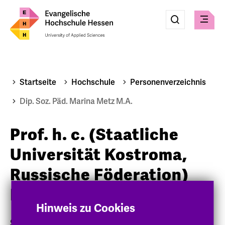
Eingabe
Suche
Suche
Menü
absenden
Startseite
Hochschule
Personenverzeichnis
Dip. Soz. Päd. Marina Metz M.A.
Prof. h. c. (Staatliche
Universität Kostroma,
Russische Föderation)
Dr. phil. Marina Metz
Hinweis zu Cookies
Soziale Arbeit