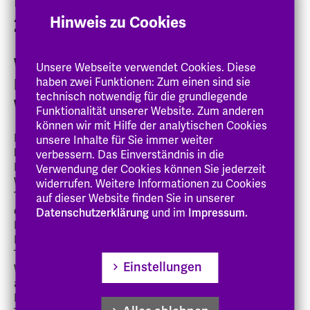
Rückblick auf den Vortrag am
26. Juni 2025
Hinweis zu Cookies
Wie unterstützt der Eigenbetrieb
Unsere Webseite verwendet Cookies. Diese
Darmstädter Werkstätten und
haben zwei Funktionen: Zum einen sind sie
technisch notwendig für die grundlegende
Wohneinrichtungen Teilhabe?
Funktionalität unserer Website. Zum anderen
können wir mit Hilfe der analytischen Cookies
Im Rahmen der Ringvorlesung am 26. Juni 2025
unsere Inhalte für Sie immer weiter
berichtete Herr Wolfram Cuntz, Einrichtungsleiter des
verbessern. Das Einverständnis in die
Eigenbetriebs Darmstädter Werkstätten und
Verwendung der Cookies können Sie jederzeit
Wohneinrichtungen, über aktuelle Aspekte der sozialen
widerrufen. Weitere Informationen zu Cookies
Teilhabe und der Teilhabe an Arbeit von
auf dieser Website finden Sie in unserer
eingliederungshilfeberechtigten Darmstädter
Datenschutzerklärung
und im
Impressum.
Bürger:innen. In der Kurt-Jahn-Anlage unterstützt der
Eigenbetrieb insgesamt 63 Menschen mit wesentlichen
Teilhabebeeinträchtigungen in zehn
Einstellungen
Wohngemeinschaften. In eigenen oder selbst
angemieteten Wohnungen leben insgesamt 25
Personen und nutzen Leistungen der aufsuchenden