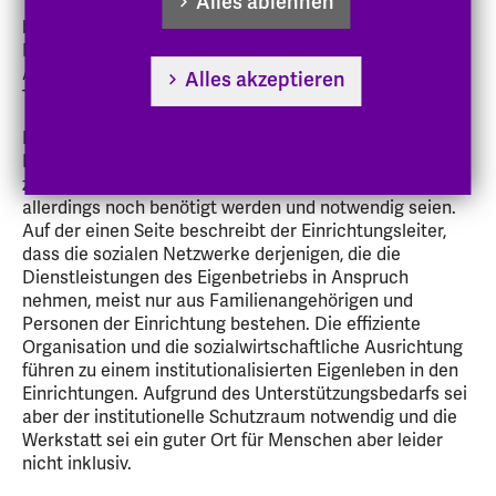
Alles ablehnen
Teilhabeassistenz. Die Werkstätten des Eigenbetriebs
bieten 250 Arbeitsplätze in einer Werkstatt für
Menschen mit Behinderung (WfBM) an. Zudem gibt es
Angebote der beruflichen Bildung und eine
Alles akzeptieren
Tagesförderstätte.
Herr Cuntz berichtet aus der Perspektive von ‚Sonder-
Einrichtungen‘, die eigentlich aufgelöst werden sollten,
zum aktuellen Zeitpunkt der Stadtentwicklung
allerdings noch benötigt werden und notwendig seien.
Auf der einen Seite beschreibt der Einrichtungsleiter,
dass die sozialen Netzwerke derjenigen, die die
Dienstleistungen des Eigenbetriebs in Anspruch
nehmen, meist nur aus Familienangehörigen und
Personen der Einrichtung bestehen. Die effiziente
Organisation und die sozialwirtschaftliche Ausrichtung
führen zu einem institutionalisierten Eigenleben in den
Einrichtungen. Aufgrund des Unterstützungsbedarfs sei
aber der institutionelle Schutzraum notwendig und die
Werkstatt sei ein guter Ort für Menschen aber leider
nicht inklusiv.