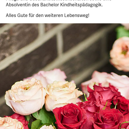
Absolventin des Bachelor Kindheitspädagogik.
Alles Gute für den weiteren Lebensweg!
12
Slider
Bild
Bilder
mit
1
12
von
Bildern,
12
navigierbar
mit
Pfeiltasten