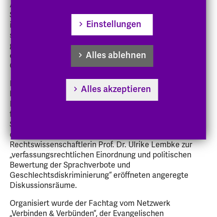
Auseinandersetzung mit geschlechtergerechter
Sprache in der Sozialen Arbeit zeigt, dass Sprache mehr
Einstellungen
ist als ein kommunikatives Werkzeug — als
sprachliches Handeln ist sie nicht nur ein
grundlegendes Moment von Fachlichkeit, sondern auch
Alles ablehnen
ein zentraler Bestandteil von Inklusion und
Gerechtigkeit.“
Dr. Ioanna Menhard und Prof. Dr. Monique Ritter
Alles akzeptieren
beleuchteten Genderverbote aus sozialarbeiterischen
Perspektiven. Beiträge von Zara Jakob Pfeiffer,
freiberufliche:r Referent:in, zu „Machtverhältnissen,
Sprache und Verletzbarkeiten. Warum es so schwer ist
diskriminierungsfrei zu sprechen“ und der
Rechtswissenschaftlerin Prof. Dr. Ulrike Lembke zur
„verfassungsrechtlichen Einordnung und politischen
Bewertung der Sprachverbote und
Geschlechtsdiskriminierung“ eröffneten angeregte
Diskussionsräume.
Organisiert wurde der Fachtag vom Netzwerk
„Verbinden & Verbünden“, der Evangelischen