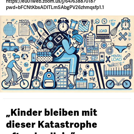
https://eu01web.zoom.us/j/64763887018?
pwd=bFCNtKbsADlTLmSAbgPV26zhmqsfp1.1
„Kinder bleiben mit
dieser Katastrophe