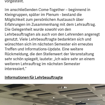
vorgestellt.
Im anschließenden Come-Together – beginnend in
Kleingruppen, später im Plenum - bestand die
Möglichkeit zum persönlichen Austausch über
Erfahrungen im Zusammenhang mit dem Lehrauftrag.
Die Gelegenheit wurde sowohl von den
Lehrbeauftragten als auch von den Lehrenden angeregt
genutzt. Viele Lehrbeauftragte bedankten sich und
wünschten sich im nächsten Semester ein erneutes
Treffen und Informations-Update. Eine weitere
Rückmeldung, die den Stellenwert der Veranstaltung
sehr schön spiegelt, lautete: „Ich wäre sehr an einem
weiteren Lehrauftrag im nächsten Semester
interessiert.“
Informationen für Lehrbeauftragte
3
Slider
Bild
Bilder
mit
1
3
von
Bildern,
3