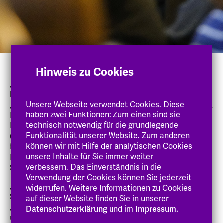
Hinweis zu Cookies
„Die Teilnahme von über 200 Personen zeugt von einer
hohen Relevanz,“ erläutert Prof. Dr. Elke Schimpf.
Unsere Webseite verwendet Cookies. Diese
„Fachkräfte, Studierende, Vertreter:innen von Initiativen,
haben zwei Funktionen: Zum einen sind sie
Lehrende und Forschende traten miteinander in den
technisch notwendig für die grundlegende
Dialog, um gemeinsame Positionen und
Funktionalität unserer Website. Zum anderen
(professions)politische Strategien zu entwickeln. Es
können wir mit Hilfe der analytischen Cookies
formiert sich Widerstand gegen das Genderverbot in
unsere Inhalte für Sie immer weiter
Bayern, Brandenburg, Hessen, Rheinland-Pfalz, Sachsen,
verbessern. Das Einverständnis in die
Sachsen-Anhalt und Schleswig-Holstein.“
Verwendung der Cookies können Sie jederzeit
„Die Teilnehmenden fordern eine Rücknahme der
widerrufen. Weitere Informationen zu Cookies
Sprachverbote,“ unterstreicht Prof. Dr. Alexandra Rau.
auf dieser Website finden Sie in unserer
„Sie machten die Lebensrealitäten von marginalisierten
Datenschutzerklärung
und im
Impressum.
und von Gewalt betroffenen Gruppen deutlich. Die