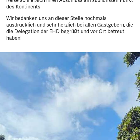
Reise schließlich ihren Abschluss am südlichsten Punkt
des Kontinents
Wir bedanken uns an dieser Stelle nochmals
ausdrücklich und sehr herzlich bei allen Gastgebern, die
die Delegation der EHD begrüßt und vor Ort betreut
haben!
7
Slider
Bild
Bilder
mit
1
7
von
Bildern,
7
navigierbar
mit
Pfeiltasten