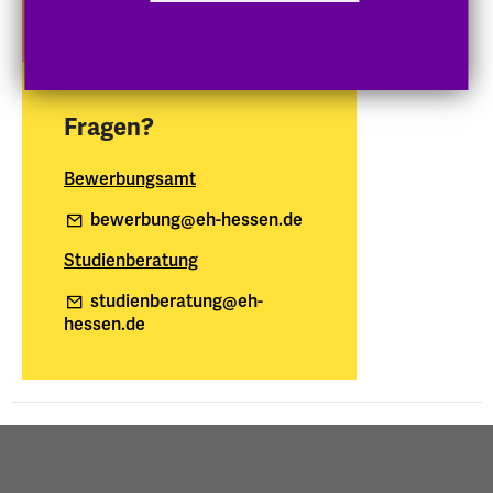
Darmstadt
Fragen?
Bewerbungsamt
bewerbung
@eh-hessen
.de
Studienberatung
studienberatung
@eh-
hessen
.de