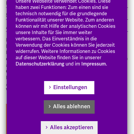
Unsere Webseite verwendet Cookies. Diese
Kontextuelle Theologie und interreligiöses Lernen
haben zwei Funktionen: Zum einen sind sie
technisch notwendig für die grundlegende
Seelsorge
Funktionalität unserer Website. Zum anderen
können wir mit Hilfe der analytischen Cookies
Aktuelle Diskurse & Methoden der Forschung
unsere Inhalte für Sie immer weiter
verbessern. Das Einverständnis in die
Der Studiengang wird in Kooperation mit dem
Verwendung der Cookies können Sie jederzeit
Religionspädagogischen Institut (RPI) der
widerrufen. Weitere Informationen zu Cookies
Evangelischen Kirche Kurhessen-Waldeck (EKKW) und
auf dieser Website finden Sie in unserer
der Evangelischen Kirche in Hessen und Nassau (EKHN)
Datenschutzerklärung
und im
Impressum.
angeboten. Er verknüpft Perspektiven Sozialer Arbeit,
Gemeindepädagogik und Diakonie sowie
Religionspädagogik im Hinblick auf berufliche
Arbeitsfelder im Kontext von Schule / Gemeinde und in
Einstellungen
Verbindung mit kirchlichen Trägern.
Alles ablehnen
Studienstandort
Alles akzeptieren